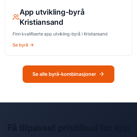
App utvikling
-byrå
Kristiansand
Finn kvalifiserte
app utvikling
-byrå i
Kristiansand
Se byrå
Se alle byrå-kombinasjoner
Få tilpasset pristilbud for
app