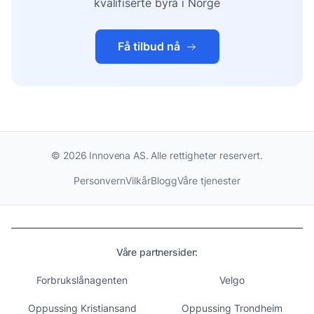
kvalifiserte byrå i Norge
Få tilbud nå
©
2026
Innovena AS. Alle rettigheter reservert.
Personvern
Vilkår
Blogg
Våre tjenester
Våre partnersider:
Forbrukslånagenten
Velgo
Oppussing Kristiansand
Oppussing Trondheim