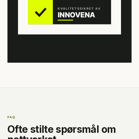
Merket lenker til byråets profilside og viser kundene at
dere er et gjennomgått og godkjent medlem av
Innovena-nettverket.
FAQ
Ofte stilte spørsmål om