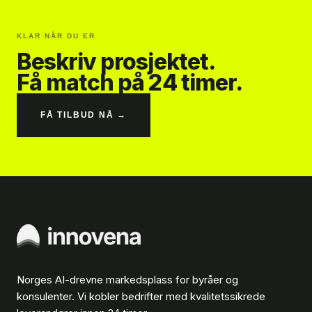
KLAR NÅR DU ER
Beskriv prosjektet.
Få match på 24 timer.
FÅ TILBUD NÅ →
Norges AI-drevne markedsplass for byråer og
konsulenter. Vi kobler bedrifter med kvalitetssikrede