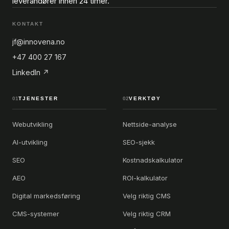
leverandører innen 24 timer.
KONTAKT
jf@innovena.no
+47 400 27 167
LinkedIn ↗
01
TJENESTER
02
VERKTØY
Webutvikling
Nettside-analyse
AI-utvikling
SEO-sjekk
SEO
Kostnadskalkulator
AEO
ROI-kalkulator
Digital markedsføring
Velg riktig CMS
CMS-systemer
Velg riktig CRM