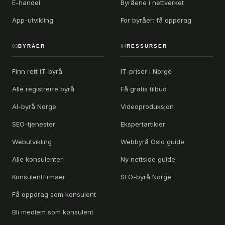
E-handel
Byråene i nettverket
App-utvikling
For byråer: få oppdrag
03
BYRÅER
04
RESSURSER
Finn rett IT-byrå
IT-priser i Norge
Alle registrerte byrå
Få gratis tilbud
AI-byrå Norge
Videoproduksjon
SEO-tjenester
Ekspertartikler
Webutvikling
Webbyrå Oslo guide
Alle konsulenter
Ny nettside guide
Konsulentfirmaer
SEO-byrå Norge
Få oppdrag som konsulent
Bli medlem som konsulent