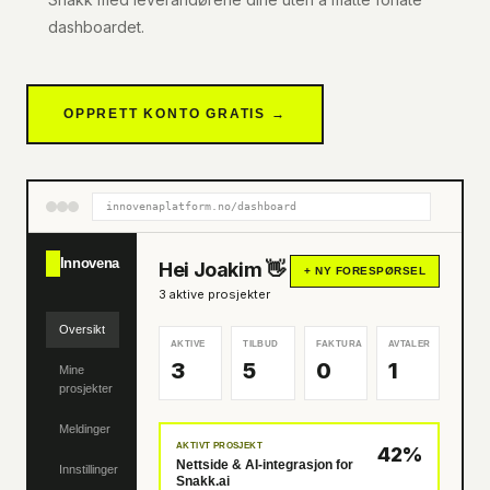
dashboardet.
OPPRETT KONTO GRATIS →
innovenaplatform.no/dashboard
Innovena
Hei Joakim 👋
+ NY FORESPØRSEL
3 aktive prosjekter
Oversikt
AKTIVE
TILBUD
FAKTURA
AVTALER
3
5
0
1
Mine
prosjekter
Meldinger
AKTIVT PROSJEKT
42%
Nettside & AI-integrasjon for
Innstillinger
Snakk.ai