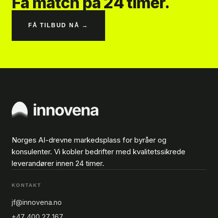
Få match på 24 timer.
FÅ TILBUD NÅ →
Norges AI-drevne markedsplass for byråer og
konsulenter. Vi kobler bedrifter med kvalitetssikrede
leverandører innen 24 timer.
KONTAKT
jf@innovena.no
+47 400 27 167