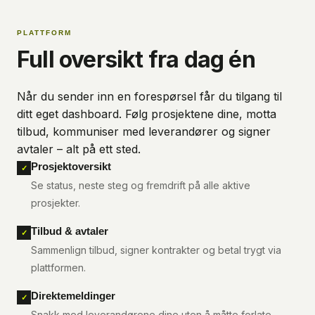
PLATTFORM
Full oversikt fra dag én
Når du sender inn en forespørsel får du tilgang til
ditt eget dashboard. Følg prosjektene dine, motta
tilbud, kommuniser med leverandører og signer
avtaler – alt på ett sted.
Prosjektoversikt
✓
Se status, neste steg og fremdrift på alle aktive
prosjekter.
Tilbud & avtaler
✓
Sammenlign tilbud, signer kontrakter og betal trygt via
plattformen.
Direktemeldinger
✓
Snakk med leverandørene dine uten å måtte forlate