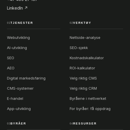
LinkedIn ↗
01
TJENESTER
02
VERKTØY
Webutvikling
Nettside-analyse
AI-utvikling
SEO-sjekk
SEO
Kostnadskalkulator
AEO
ROI-kalkulator
Digital markedsføring
Velg riktig CMS
CMS-systemer
Velg riktig CRM
E-handel
Byråene i nettverket
App-utvikling
For byråer: få oppdrag
03
BYRÅER
04
RESSURSER