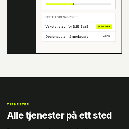
SISTE FORESPØRSLER
Vekststrategi for B2B SaaS
MATCHET
Designsystem & merkevare
ÅPEN
TJENESTER
Alle tjenester på ett sted