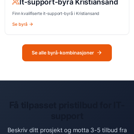
It-support
-byrå
Kristiansand
Finn kvalifiserte
it-support
-byrå i
Kristiansand
Se byrå
Se alle byrå-kombinasjoner
Få tilpasset pristilbud for
IT-
support
Beskriv ditt prosjekt og motta 3-5 tilbud fra