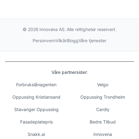
©
2026
Innovena AS. Alle rettigheter reservert.
Personvern
Vilkår
Blogg
Våre tjenester
Våre partnersider:
Forbrukslånagenten
Velgo
Oppussing Kristiansand
Oppussing Trondheim
Stavanger Oppussing
Cardly
Fasadeplatepris
Bedre Tilbud
Snakk.ai
Innovena