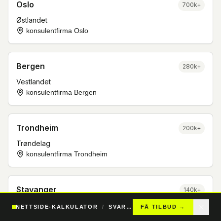
Oslo
700k+
Østlandet
konsulentfirma Oslo
Bergen
280k+
Vestlandet
konsulentfirma Bergen
Trondheim
200k+
Trøndelag
konsulentfirma Trondheim
Stavanger
140k+
Rogaland
NETTSIDE-KALKULATOR
/
SVAR PÅ 24T
FÅ TILBUD
→
konsulentfirma Stavanger