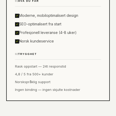
01
HVA DU FÅR
Moderne, mobiloptimalisert design
✓
SEO-optimalisert fra start
✓
Profesjonell leveranse (4-8 uker)
✓
Norsk kundeservice
✓
02
TRYGGHET
Rask oppstart — 24t responstid
4,8 / 5 fra 500+ kunder
Norskspråklig support
Ingen binding — ingen skjulte kostnader