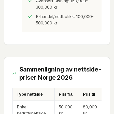
Avansert løsning: 150,000-
300,000 kr
E-handel/nettbutikk: 100,000-
500,000 kr
Sammenligning av nettside-
priser Norge 2026
Type nettside
Pris fra
Pris til
Tid
Enkel
50,000
80,000
4-
bedriftsnettside
kr
kr