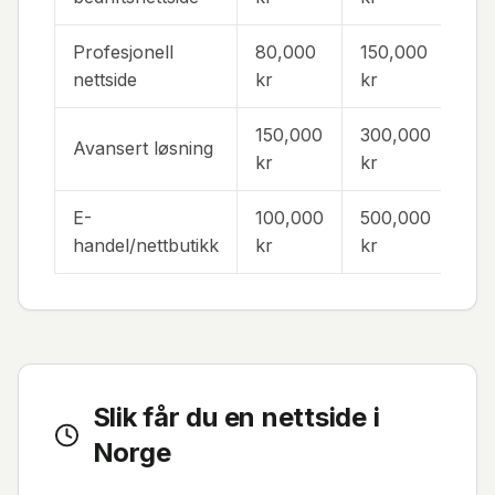
Profesjonell
80,000
150,000
6-1
nettside
kr
kr
150,000
300,000
Avansert løsning
10-
kr
kr
E-
100,000
500,000
8-2
handel/nettbutikk
kr
kr
Slik får du en nettside i
Norge