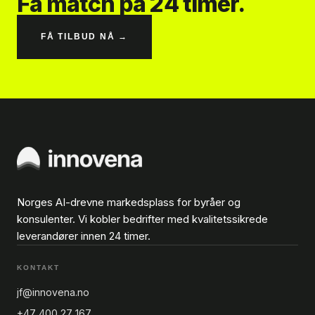
Få match på 24 timer.
FÅ TILBUD NÅ →
Norges AI-drevne markedsplass for byråer og
konsulenter. Vi kobler bedrifter med kvalitetssikrede
leverandører innen 24 timer.
KONTAKT
jf@innovena.no
+47 400 27 167