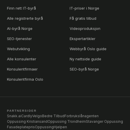
Finn rett IT-byrå
IT-priser i Norge
Alle registrerte byrå
Få gratis tilbud
AI-byrå Norge
Videoproduksjon
SEO-tjenester
Ekspertartikler
Webutvikling
Webbyrå Oslo guide
Alle konsulenter
Ny nettside guide
Konsulentfirmaer
SEO-byrå Norge
Konsulentfirma Oslo
PARTNERSIDER
Snakk.ai
Cardly
Velgo
Bedre Tilbud
Forbrukslånagenten
Oppussing Kristiansand
Oppussing Trondheim
Stavanger Oppussing
Fasadeplatepris
OppussingHjelpen