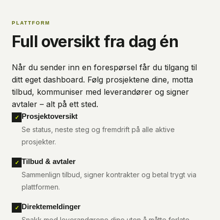
PLATTFORM
Full oversikt fra dag én
Når du sender inn en forespørsel får du tilgang til
ditt eget dashboard. Følg prosjektene dine, motta
tilbud, kommuniser med leverandører og signer
avtaler – alt på ett sted.
Prosjektoversikt
✓
Se status, neste steg og fremdrift på alle aktive
prosjekter.
Tilbud & avtaler
✓
Sammenlign tilbud, signer kontrakter og betal trygt via
plattformen.
Direktemeldinger
✓
Snakk med leverandørene dine uten å måtte forlate