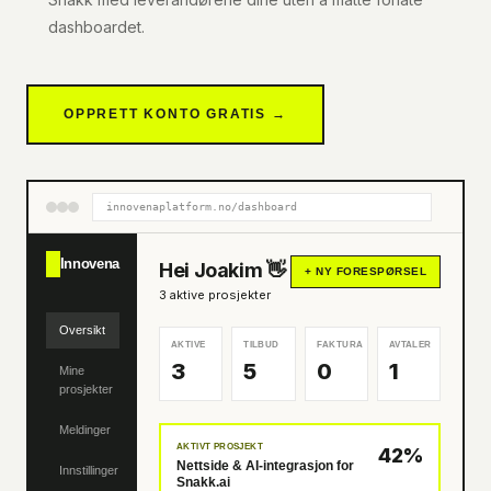
dashboardet.
OPPRETT KONTO GRATIS →
innovenaplatform.no/dashboard
Innovena
Hei Joakim 👋
+ NY FORESPØRSEL
3 aktive prosjekter
Oversikt
AKTIVE
TILBUD
FAKTURA
AVTALER
3
5
0
1
Mine
prosjekter
Meldinger
AKTIVT PROSJEKT
42%
Nettside & AI-integrasjon for
Innstillinger
Snakk.ai