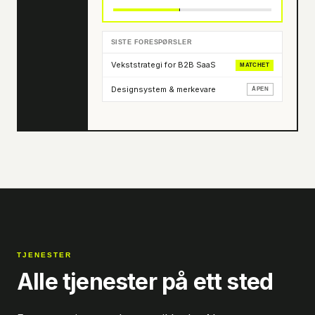
SISTE FORESPØRSLER
Vekststrategi for B2B SaaS
MATCHET
Designsystem & merkevare
ÅPEN
TJENESTER
Alle tjenester på ett sted