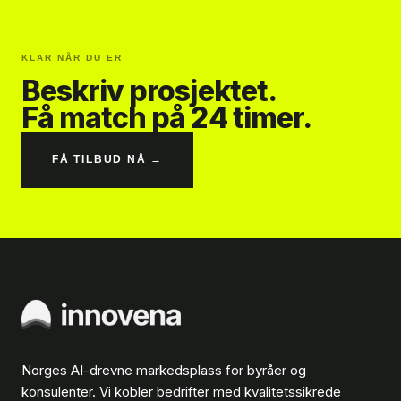
KLAR NÅR DU ER
Beskriv prosjektet.
Få match på 24 timer.
FÅ TILBUD NÅ →
Norges AI-drevne markedsplass for byråer og
konsulenter. Vi kobler bedrifter med kvalitetssikrede