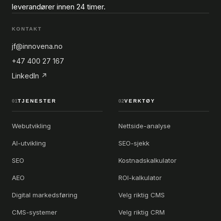
leverandører innen 24 timer.
KONTAKT
jf@innovena.no
+47 400 27 167
LinkedIn ↗
01
TJENESTER
02
VERKTØY
Webutvikling
Nettside-analyse
AI-utvikling
SEO-sjekk
SEO
Kostnadskalkulator
AEO
ROI-kalkulator
Digital markedsføring
Velg riktig CMS
CMS-systemer
Velg riktig CRM