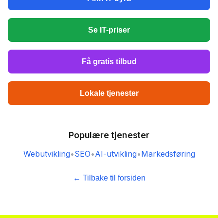
Se IT-priser
Få gratis tilbud
Lokale tjenester
Populære tjenester
Webutvikling
•
SEO
•
AI-utvikling
•
Markedsføring
← Tilbake til forsiden