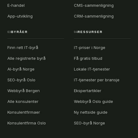
E-handel
CMS-sammenligning
App-utvikling
CRM-sammenligning
03
BYRÅER
04
RESSURSER
Finn rett IT-byrå
IT-priser i Norge
Alle registrerte byrå
Få gratis tilbud
AI-byrå Norge
Lokale IT-tjenester
SEO-byrå Oslo
IT-tjenester per bransje
Webbyrå Bergen
Ekspertartikler
Alle konsulenter
Webbyrå Oslo guide
Konsulentfirmaer
Ny nettside guide
Konsulentfirma Oslo
SEO-byrå Norge