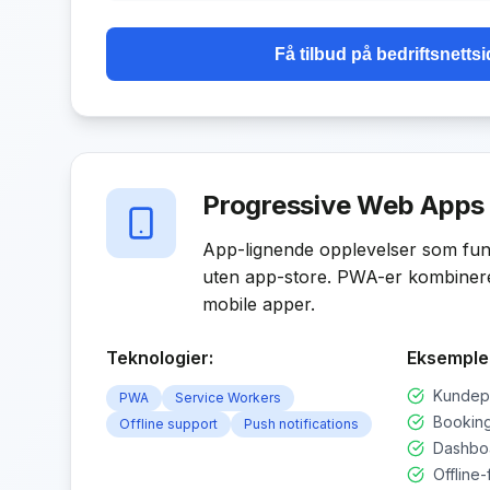
Få tilbud på
bedriftsnettsi
Progressive Web Apps
App-lignende opplevelser som fun
uten app-store. PWA-er kombinere
mobile apper.
Teknologier:
Eksemple
Kundepo
PWA
Service Workers
Bookin
Offline support
Push notifications
Dashbo
Offline