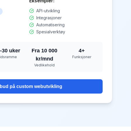
Eksempler:
API-utvikling
Integrasjoner
Automatisering
Spesialverktøy
-30 uker
Fra 10 000
4
+
idsramme
Funksjoner
kr/mnd
Vedlikehold
ilbud på
custom webutvikling