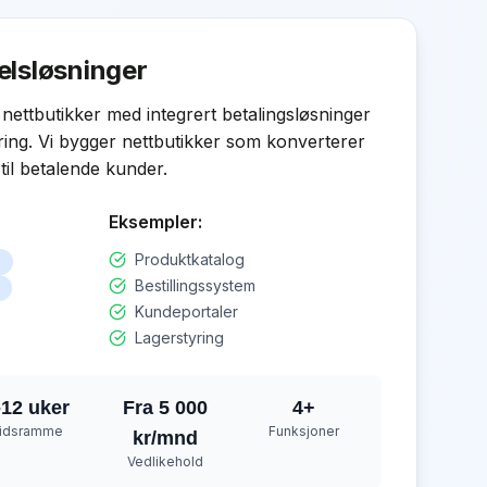
lsløsninger
nettbutikker med integrert betalingsløsninger
ring. Vi bygger nettbutikker som konverterer
il betalende kunder.
Eksempler:
Produktkatalog
Bestillingssystem
Kundeportaler
Lagerstyring
-12 uker
Fra 5 000
4
+
idsramme
Funksjoner
kr/mnd
Vedlikehold