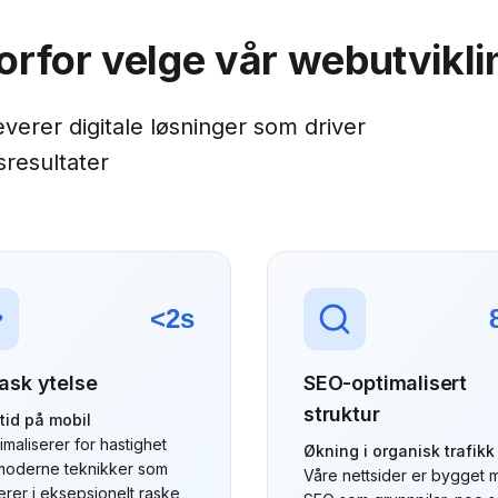
orfor velge vår webutvikli
leverer digitale løsninger som driver
sresultater
<2s
ask ytelse
SEO-optimalisert
struktur
tid på mobil
imaliserer for hastighet
Økning i organisk trafikk
oderne teknikker som
Våre nettsider er bygget 
erer i eksepsjonelt raske