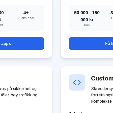
00
4
+
50 000 - 150
3
Funksjoner
T
d
000 kr
ld
Pris
b apps
Få t
r
Custom
us på sikkerhet og
Skreddersyd
tåler høy trafikk og
forretningsb
komplekse 