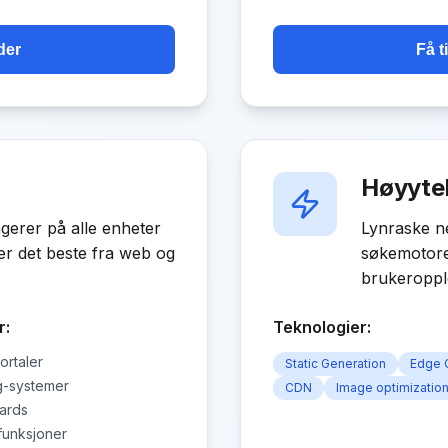
der
Få t
Høyytel
gerer på alle enheter
Lynraske ne
r det beste fra web og
søkemotorer
brukeroppl
r:
Teknologier:
rtaler
Static Generation
Edge 
g-systemer
CDN
Image optimizatio
ards
-funksjoner