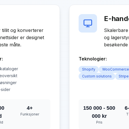
E-hande
tillit og konverterer
Skalerbare 
nettsider er designet
og lagersty
este måte.
besøkende t
r:
Teknologier:
kataloger
Shopify
WooCommerce
eoversikt
Custom solutions
Stripe
løsninger
sider
00
4
+
150 000 - 500
6
Funksjoner
T
d
000 kr
ld
Pris