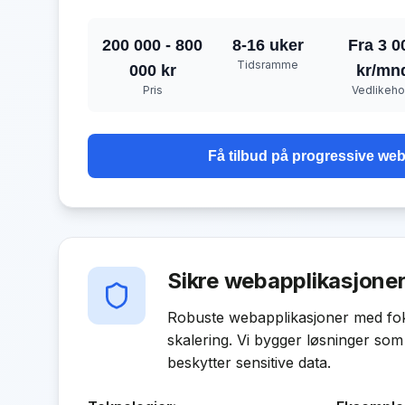
200 000 - 800
8-16 uker
Fra 3 0
Tidsramme
000 kr
kr/mn
Pris
Vedlikeho
Få tilbud på
progressive we
Sikre webapplikasjone
Robuste webapplikasjoner med fok
skalering. Vi bygger løsninger som 
beskytter sensitive data.