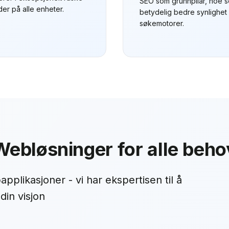
SEO som grunnpilar, noe s
der på alle enheter.
betydelig bedre synlighet 
søkemotorer.
Webløsninger for alle beho
pplikasjoner - vi har ekspertisen til å
din visjon