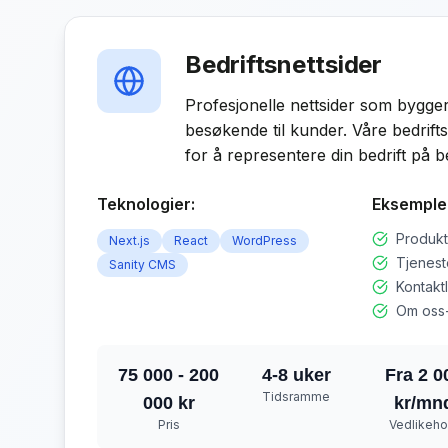
Bedriftsnettsider
Profesjonelle nettsider som bygger 
besøkende til kunder. Våre bedrifts
for å representere din bedrift på b
Teknologier:
Eksemple
Produkt
Next.js
React
WordPress
Tjenest
Sanity CMS
Kontakt
Om oss-
75 000 - 200
4-8 uker
Fra 2 0
Tidsramme
000 kr
kr/mn
Pris
Vedlikeho