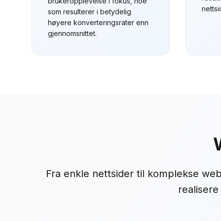
brukeropplevelse i fokus, noe
nettsi
som resulterer i betydelig
høyere konverteringsrater enn
gjennomsnittet.
Fra enkle nettsider til komplekse weba
realisere 