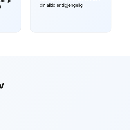
om gir
din alltid er tilgjengelig.
i
v