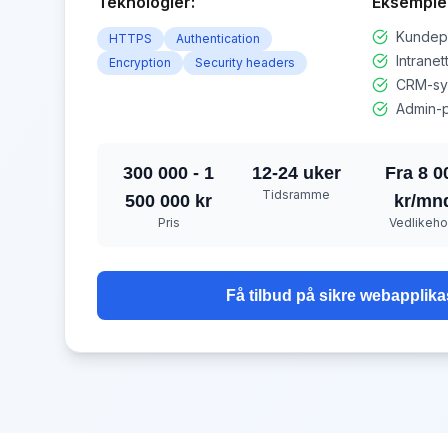
Teknologier:
Eksemple
Kundepo
HTTPS
Authentication
Intranet
Encryption
Security headers
CRM-sy
Admin-
300 000 - 1
12-24 uker
Fra 8 0
Tidsramme
500 000 kr
kr/mn
Pris
Vedlikeho
Få tilbud på
sikre webapplika