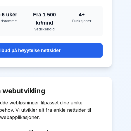
-6 uker
Fra 1 500
4
+
idsramme
Funksjoner
kr/mnd
Vedlikehold
ilbud på
høyytelse nettsider
 webutvikling
de webløsninger tilpasset dine unike
ehov. Vi utvikler alt fra enkle nettsider til
webapplikasjoner.