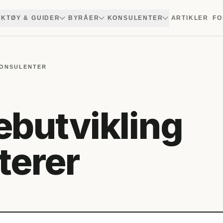
KTØY & GUIDER
BYRÅER
KONSULENTER
ARTIKLER
FO
KONSULENTER
butvikling
terer