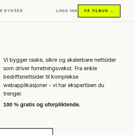
R BYRÅER
LOGG INN
FÅ TILBUD →
Vi bygger raske, sikre og skalerbare nettsider
som driver forretningsvekst. Fra enkle
bedriftsnettsider til komplekse
webapplikasjoner - vi har ekspertisen du
trenger.
100 % gratis og uforpliktende.