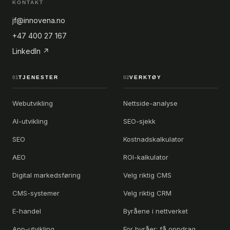
KONTAKT
jf@innovena.no
+47 400 27 167
LinkedIn ↗
01
TJENESTER
02
VERKTØY
Webutvikling
Nettside-analyse
AI-utvikling
SEO-sjekk
SEO
Kostnadskalkulator
AEO
ROI-kalkulator
Digital markedsføring
Velg riktig CMS
CMS-systemer
Velg riktig CRM
E-handel
Byråene i nettverket
App-utvikling
For byråer: få oppdrag