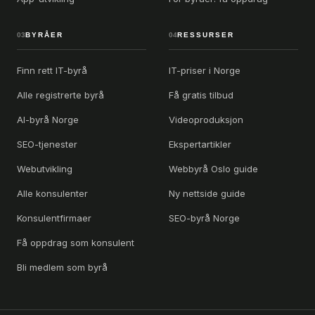
03
BYRÅER
04
RESSURSER
Finn rett IT-byrå
IT-priser i Norge
Alle registrerte byrå
Få gratis tilbud
AI-byrå Norge
Videoproduksjon
SEO-tjenester
Ekspertartikler
Webutvikling
Webbyrå Oslo guide
Alle konsulenter
Ny nettside guide
Konsulentfirmaer
SEO-byrå Norge
Få oppdrag som konsulent
Bli medlem som byrå