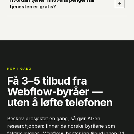
Hvordan tjener Innovena penger når
+
tjenesten er gratis?
KOM I GANG
Få 3–5 tilbud fra
Webflow-byråer —
uten å løfte telefonen
Beskriv prosjektet én gang, så gjør AI-en
researchjobben: finner de norske byråene som
faktisk bygger i Webflow, henter inn tilbud innen 24