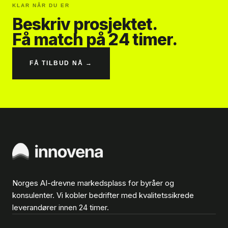
KLAR NÅR DU ER
Beskriv prosjektet.
Få match på 24 timer.
FÅ TILBUD NÅ →
Norges AI-drevne markedsplass for byråer og
konsulenter. Vi kobler bedrifter med kvalitetssikrede
leverandører innen 24 timer.