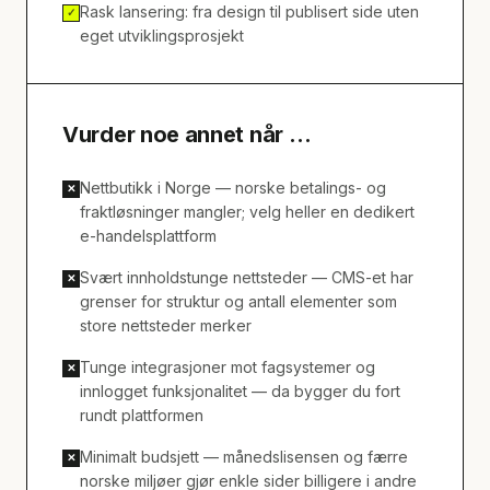
Rask lansering: fra design til publisert side uten
✓
eget utviklingsprosjekt
Vurder noe annet når …
Nettbutikk i Norge — norske betalings- og
✕
fraktløsninger mangler; velg heller en dedikert
e-handelsplattform
Svært innholdstunge nettsteder — CMS-et har
✕
grenser for struktur og antall elementer som
store nettsteder merker
Tunge integrasjoner mot fagsystemer og
✕
innlogget funksjonalitet — da bygger du fort
rundt plattformen
Minimalt budsjett — månedslisensen og færre
✕
norske miljøer gjør enkle sider billigere i andre