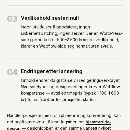
03
Vedlikehold nesten null
Ingen utvidelser å oppdatere, ingen
sikkerhetspatching, ingen server. Der en WordPress-
side gjerne koster 500–2 500 kr/mnd i vedlikehold,
klarer en Webflow-side seg normalt uten avtale.
04
Endringer etter lansering
Innhold endrer du gratis selv i redigeringsverktøyet.
Nye sidetyper og designendringer krever Webflow-
kompetanse — avtal en timepris (typisk 1 100–1 600
kr) for småjobber før prosjektet starter.
Handler prosjektet mest om utseende og konvertering, kan
det også være verdt å lese fagsiden om
hjemmeside-
— designjobben er den samme uansett hvilket
design