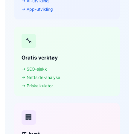
→ AI-utvikling
→ App-utvikling
🔧
Gratis verktøy
→ SEO-sjekk
→ Nettside-analyse
→ Priskalkulator
🏢