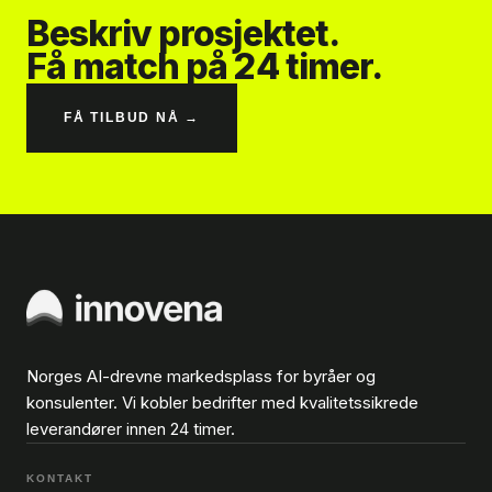
Beskriv prosjektet.
Få match på 24 timer.
FÅ TILBUD NÅ →
Norges AI-drevne markedsplass for byråer og
konsulenter. Vi kobler bedrifter med kvalitetssikrede
leverandører innen 24 timer.
KONTAKT