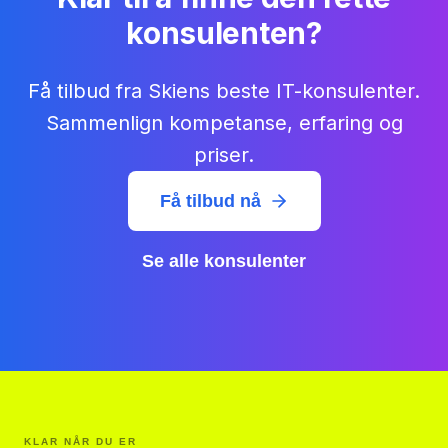
konsulenten?
Få tilbud fra Skiens beste IT-konsulenter.
Sammenlign kompetanse, erfaring og
priser.
Få tilbud nå
Se alle konsulenter
KLAR NÅR DU ER