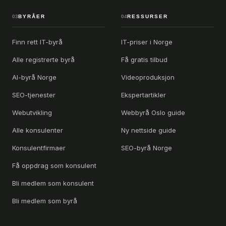
03
BYRÅER
04
RESSURSER
Finn rett IT-byrå
IT-priser i Norge
Alle registrerte byrå
Få gratis tilbud
AI-byrå Norge
Videoproduksjon
SEO-tjenester
Ekspertartikler
Webutvikling
Webbyrå Oslo guide
Alle konsulenter
Ny nettside guide
Konsulentfirmaer
SEO-byrå Norge
Få oppdrag som konsulent
Bli medlem som konsulent
Bli medlem som byrå