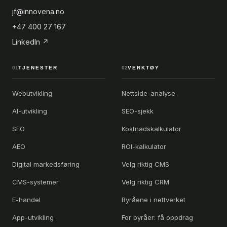
jf@innovena.no
+47 400 27 167
LinkedIn ↗
01
TJENESTER
02
VERKTØY
Webutvikling
Nettside-analyse
AI-utvikling
SEO-sjekk
SEO
Kostnadskalkulator
AEO
ROI-kalkulator
Digital markedsføring
Velg riktig CMS
CMS-systemer
Velg riktig CRM
E-handel
Byråene i nettverket
App-utvikling
For byråer: få oppdrag