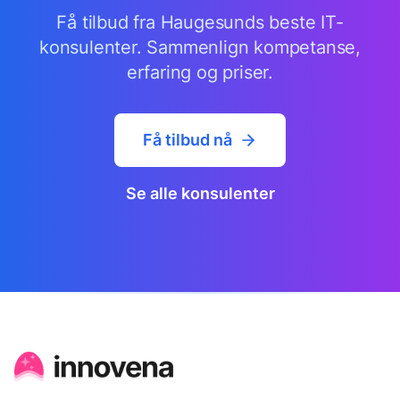
Få tilbud fra Haugesunds beste IT-
konsulenter. Sammenlign kompetanse,
erfaring og priser.
Få tilbud nå
Se alle konsulenter