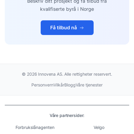
Beskriv ditt prosjekt og få tilbud fra
kvalifiserte byrå i Norge
Få tilbud nå
©
2026
Innovena AS. Alle rettigheter reservert.
Personvern
Vilkår
Blogg
Våre tjenester
Våre partnersider:
Forbrukslånagenten
Velgo