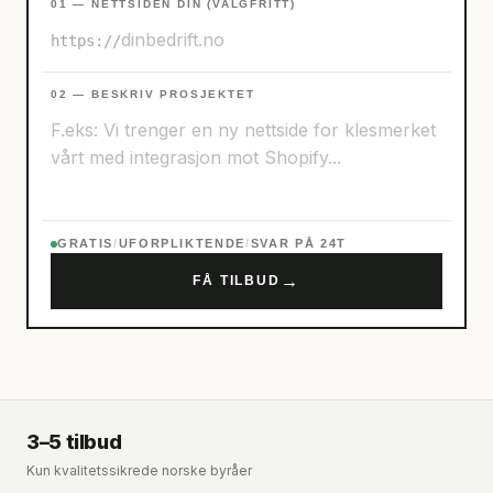
01 — NETTSIDEN DIN (VALGFRITT)
https://
02 — BESKRIV PROSJEKTET
GRATIS
/
UFORPLIKTENDE
/
SVAR PÅ 24T
→
FÅ TILBUD
3–5 tilbud
Kun kvalitetssikrede norske byråer