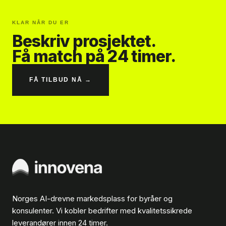
KLAR NÅR DU ER
Beskriv prosjektet.
Få match på 24 timer.
FÅ TILBUD NÅ →
Norges AI-drevne markedsplass for byråer og
konsulenter. Vi kobler bedrifter med kvalitetssikrede
leverandører innen 24 timer.