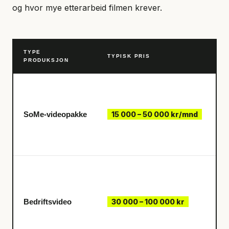
og hvor mye etterarbeid filmen krever.
TYPE
TYPISK PRIS
H
PRODUKSJON
L
ko
R
SoMe-videopakke
15 000 – 50 000 kr/mnd
ty
m
pl
Pr
re
ku
Bedriftsvideo
30 000 – 100 000 kr
fi
m
te