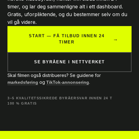
timer, og lar deg sammenligne alt i ett dashboard.
Gratis, uforpliktende, og du bestemmer selv om du
vil gå videre.
START — FÅ TILBUD INNEN 24
→
TIMER
SE BYRÅENE I NETTVERKET
Skal filmen også distribueres? Se guidene for
og
.
markedsføring
TikTok-annonsering
3–5 KVALITETSSIKREDE BYRÅER
SVAR INNEN 24 T
100 % GRATIS