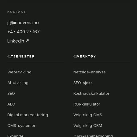
KONTAKT
jf@innovena.no
+47 400 27 167
LinkedIn ↗
01
TJENESTER
02
VERKTØY
Webutvikling
Nettside-analyse
AI-utvikling
SEO-sjekk
SEO
Kostnadskalkulator
AEO
ROI-kalkulator
Digital markedsføring
Velg riktig CMS
CMS-systemer
Velg riktig CRM
E-handel
CMS-sammenligning