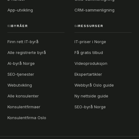
App-utvikling
CRM-sammenligning
03
BYRÅER
04
RESSURSER
Finn rett IT-byrå
IT-priser i Norge
Alle registrerte byrå
Få gratis tilbud
AI-byrå Norge
Videoproduksjon
SEO-tjenester
Ekspertartikler
Webutvikling
Webbyrå Oslo guide
Alle konsulenter
Ny nettside guide
Konsulentfirmaer
SEO-byrå Norge
Konsulentfirma Oslo