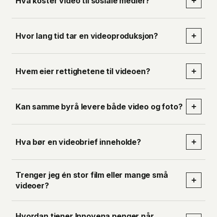
Hva koster video til sosiale medier?
+
Hvor lang tid tar en videoproduksjon?
+
Hvem eier rettighetene til videoen?
+
Kan samme byrå levere både video og foto?
+
Hva bør en videobrief inneholde?
+
Trenger jeg én stor film eller mange små
+
videoer?
Hvordan tjener Innovena penger når