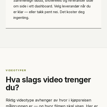
Sammenlign tilbud, showreels og referanser side
om side i ett dashboard. Velg leverandør når du
er klar — eller takk pent nei. Det koster deg
ingenting.
VIDEOTYPER
Hva slags video trenger
du?
Riktig videotype avhenger av hvor i kjøpsreisen
målgruppen er — og hvor filmen skal vises. Her er