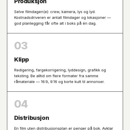
Produksjon
Selve filmdagen(e): crew, kamera, lys og lyd.
Kostnadsdriveren er antall filmdager og lokasjoner —
god planlegging får ofte alt i boks på én dag.
03
Klipp
Redigering, fargekorrigering, lyddesign, grafikk og
teksting. Be alltid om flere formater fra samme
råmateriale — 16:9, 9:16 og korte kutt til annonser.
04
Distribusjon
En film uten distribusjonsplan er penger på bok. Avklar