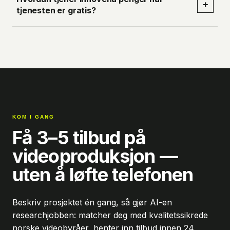
+
tjenesten er gratis?
KOM I GANG
Få 3–5 tilbud på
videoproduksjon —
uten å løfte telefonen
Beskriv prosjektet én gang, så gjør AI-en
researchjobben: matcher deg med kvalitetssikrede
norske videobyråer, henter inn tilbud innen 24