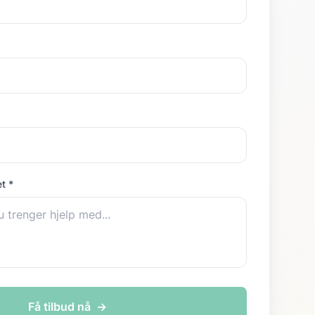
t *
Få tilbud nå
→