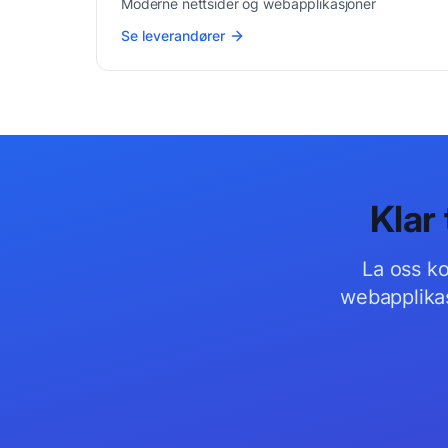
Moderne nettsider og webapplikasjoner
Se leverandører
Klar 
La oss k
webapplika