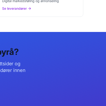
Digital markedsføring og annonsering
Se leverandører
yrå
?
tsider og
andører innen