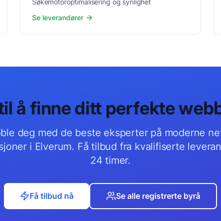
Søkemotoroptimalisering og synlighet
Se leverandører
til å finne ditt perfekte
webb
oble deg med de beste
eksperter på moderne net
sjoner
i
Elverum
. Få tilbud fra kvalifiserte lever
24 timer.
Få tilbud nå
Se alle registrerte byrå