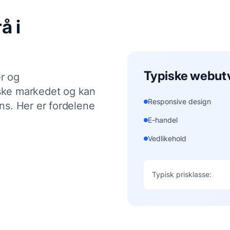
rå
i
Typiske
webutv
r og
ske markedet og kan
Responsive design
ns. Her er fordelene
E-handel
Vedlikehold
Typisk prisklasse: