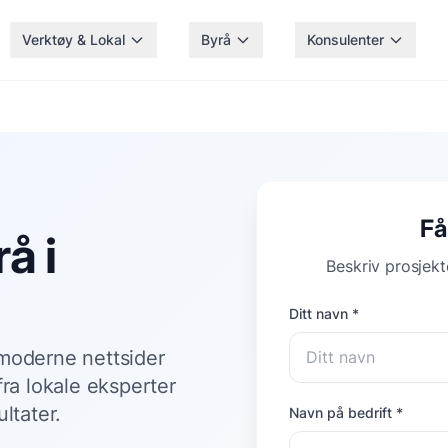
Verktøy & Lokal
Byrå
Konsulenter
Få
å i
Beskriv prosjekte
Ditt navn *
 moderne nettsider
fra lokale eksperter
ltater.
Navn på bedrift *