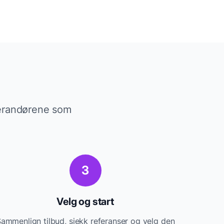
everandørene som
3
Velg og start
ammenlign tilbud, sjekk referanser og velg den