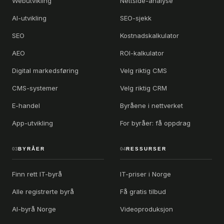
Webutvikling
Nettside-analyse
AI-utvikling
SEO-sjekk
SEO
Kostnadskalkulator
AEO
ROI-kalkulator
Digital markedsføring
Velg riktig CMS
CMS-systemer
Velg riktig CRM
E-handel
Byråene i nettverket
App-utvikling
For byråer: få oppdrag
03
BYRÅER
04
RESSURSER
Finn rett IT-byrå
IT-priser i Norge
Alle registrerte byrå
Få gratis tilbud
AI-byrå Norge
Videoproduksjon