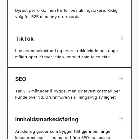
Dyrest per klikk, men treffer beslutningstakere. Riktig
valg for B2B med høy ordreverdi.
→
TikTok
Lav annonsekostnad og enorm rekkevidde hos unge
målgrupper. Krever video-innhold som føles ekte.
→
SEO
Tar 3–6 måneder å bygge, men gir lavest kostnad per
kunde over tid. Grunnmuren i all langsiktig synlighet.
→
Innholdsmarkedsføring
Artikler og guider som bygger tillit gjennom lange
kjøpsprosesser — og mater både SEO og sosiale