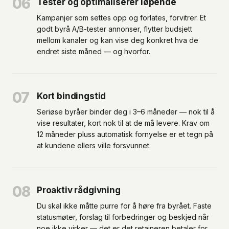
06
Tester og optimaliserer løpende
Kampanjer som settes opp og forlates, forvitrer. Et
godt byrå A/B-tester annonser, flytter budsjett
mellom kanaler og kan vise deg konkret hva de
endret siste måned — og hvorfor.
07
Kort bindingstid
Seriøse byråer binder deg i 3–6 måneder — nok til å
vise resultater, kort nok til at de må levere. Krav om
12 måneder pluss automatisk fornyelse er et tegn på
at kundene ellers ville forsvunnet.
08
Proaktiv rådgivning
Du skal ikke måtte purre for å høre fra byrået. Faste
statusmøter, forslag til forbedringer og beskjed når
noe ikke virker — det er det retaineren betaler for.