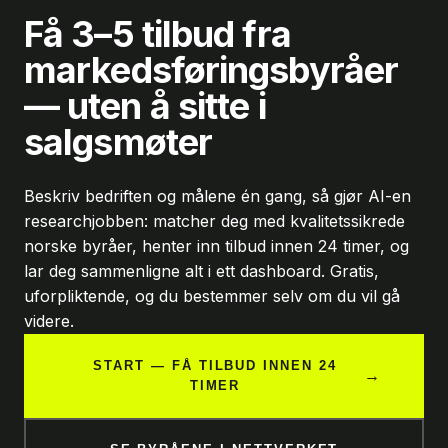
Få 3–5 tilbud fra
markedsføringsbyråer
— uten å sitte i
salgsmøter
Beskriv bedriften og målene én gang, så gjør AI-en
researchjobben: matcher deg med kvalitetssikrede
norske byråer, henter inn tilbud innen 24 timer, og
lar deg sammenligne alt i ett dashboard. Gratis,
uforpliktende, og du bestemmer selv om du vil gå
videre.
START — FÅ TILBUD INNEN 24
→
TIMER