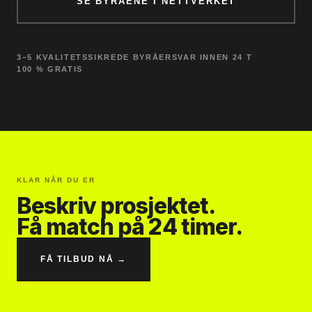
SE BYRÅENE I NETTVERKET
3–5 KVALITETSSIKREDE BYRÅER
SVAR INNEN 24 T
100 % GRATIS
KLAR NÅR DU ER
Beskriv prosjektet.
Få match på 24 timer.
FÅ TILBUD NÅ →