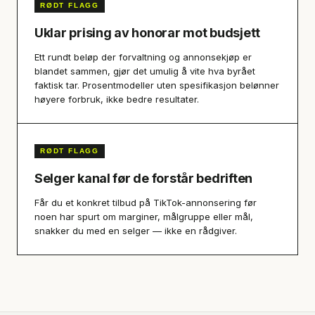
RØDT FLAGG
Uklar prising av honorar mot budsjett
Ett rundt beløp der forvaltning og annonsekjøp er
blandet sammen, gjør det umulig å vite hva byrået
faktisk tar. Prosentmodeller uten spesifikasjon belønner
høyere forbruk, ikke bedre resultater.
RØDT FLAGG
Selger kanal før de forstår bedriften
Får du et konkret tilbud på TikTok-annonsering før
noen har spurt om marginer, målgruppe eller mål,
snakker du med en selger — ikke en rådgiver.