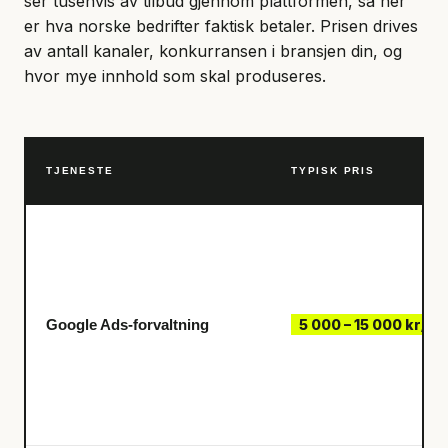
ser tusenvis av tilbud gjennom plattformen, så her
er hva norske bedrifter faktisk betaler. Prisen drives
av antall kanaler, konkurransen i bransjen din, og
hvor mye innhold som skal produseres.
TJENESTE
TYPISK PRIS
Google Ads-forvaltning
5 000 – 15 000 kr/m