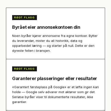
RØDT FLAGG
Byrået eier annonsekontoen din
Noen byråer kjører annonsene fra egne kontoer. Bytter
du leverandør, mister du all historikk, data og
opparbeidet læring — og starter på null. Dette er den
dyreste fellen i bransjen.
RØDT FLAGG
Garanterer plasseringer eller resultater
«Garantert førsteplass på Google» er et løfte ingen kan
holde — Google selv advarer mot aktører som gir det.
Seriøse byråer viser til dokumenterte resultater, ikke
garantier.