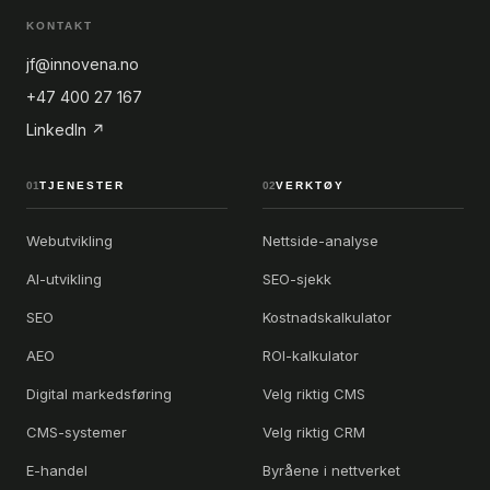
KONTAKT
jf@innovena.no
+47 400 27 167
LinkedIn ↗
01
TJENESTER
02
VERKTØY
Webutvikling
Nettside-analyse
AI-utvikling
SEO-sjekk
SEO
Kostnadskalkulator
AEO
ROI-kalkulator
Digital markedsføring
Velg riktig CMS
CMS-systemer
Velg riktig CRM
E-handel
Byråene i nettverket