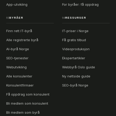
App-utvikling
For byråer: få oppdrag
03
BYRÅER
04
RESSURSER
Finn rett IT-byrå
IT-priser i Norge
Alle registrerte byrå
Få gratis tilbud
AI-byrå Norge
Videoproduksjon
SEO-tjenester
Ekspertartikler
Webutvikling
Webbyrå Oslo guide
Alle konsulenter
Ny nettside guide
Konsulentfirmaer
SEO-byrå Norge
Få oppdrag som konsulent
Bli medlem som konsulent
Bli medlem som byrå