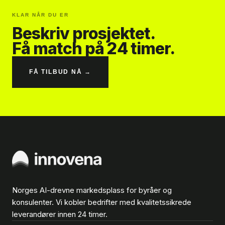
KLAR NÅR DU ER
Beskriv prosjektet.
Få match på 24 timer.
FÅ TILBUD NÅ →
Norges AI-drevne markedsplass for byråer og
konsulenter. Vi kobler bedrifter med kvalitetssikrede
leverandører innen 24 timer.