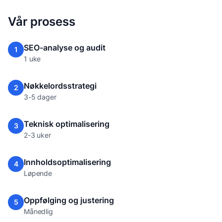
Vår prosess
SEO-analyse og audit
1
1 uke
Nøkkelordsstrategi
2
3-5 dager
Teknisk optimalisering
3
2-3 uker
Innholdsoptimalisering
4
Løpende
Oppfølging og justering
5
Månedlig