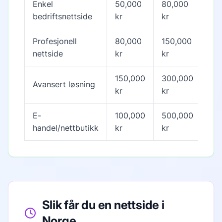
Enkel
50,000
80,000
4-6
bedriftsnettside
kr
kr
Profesjonell
80,000
150,000
6-1
nettside
kr
kr
150,000
300,000
Avansert løsning
10-
kr
kr
E-
100,000
500,000
8-2
handel/nettbutikk
kr
kr
Slik får du en nettside i
Norge