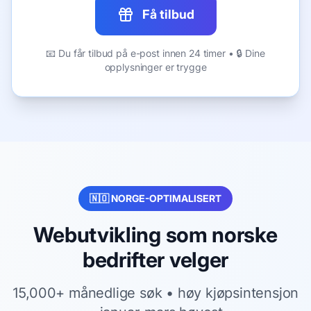
Få tilbud
📧 Du får tilbud på e-post innen 24 timer • 🔒 Dine
opplysninger er trygge
🇳🇴 NORGE-OPTIMALISERT
Webutvikling
som norske
bedrifter velger
15,000+
månedlige søk •
høy
kjøpsintensjon