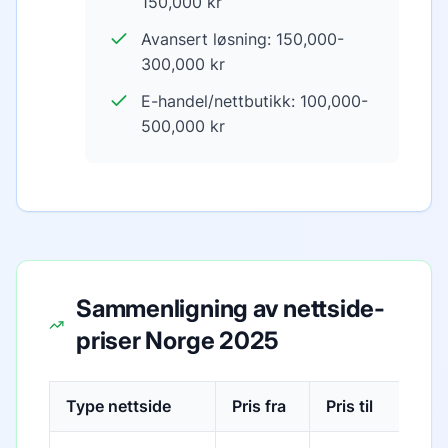
150,000 kr
Avansert løsning: 150,000-
300,000 kr
E-handel/nettbutikk: 100,000-
500,000 kr
Sammenligning av nettside-
priser Norge 2025
Type nettside
Pris fra
Pris til
Tid