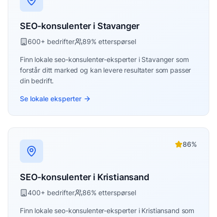
SEO-konsulenter
i
Stavanger
600
+ bedrifter
89
% etterspørsel
Finn lokale
seo-konsulenter
-eksperter i
Stavanger
som
forstår ditt marked og kan levere resultater som passer
din bedrift.
Se lokale eksperter
86
%
SEO-konsulenter
i
Kristiansand
400
+ bedrifter
86
% etterspørsel
Finn lokale
seo-konsulenter
-eksperter i
Kristiansand
som