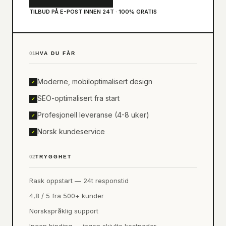
TILBUD PÅ E-POST INNEN 24T · 100% GRATIS
01
HVA DU FÅR
Moderne, mobiloptimalisert design
✓
SEO-optimalisert fra start
✓
Profesjonell leveranse (4-8 uker)
✓
Norsk kundeservice
✓
02
TRYGGHET
Rask oppstart — 24t responstid
4,8 / 5 fra 500+ kunder
Norskspråklig support