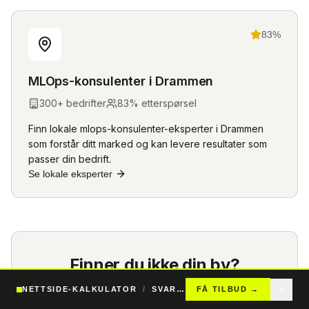
83
%
MLOps-konsulenter
i
Drammen
300
+ bedrifter
83
% etterspørsel
Finn lokale
mlops-konsulenter
-eksperter i
Drammen
som forstår ditt marked og kan levere resultater som
passer din bedrift.
Se lokale eksperter
Finner du ikke din by?
NETTSIDE-KALKULATOR
/
SVAR PÅ 24T
FÅ TILBUD
→
Vi har
mlops-konsulenter
-eksperter i over 50