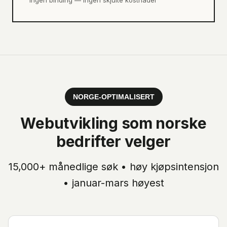
Ingen binding — ingen skjulte kostnader
NORGE-OPTIMALISERT
Webutvikling
som norske
bedrifter velger
15,000+
månedlige søk •
høy
kjøpsintensjon
•
januar-mars høyest