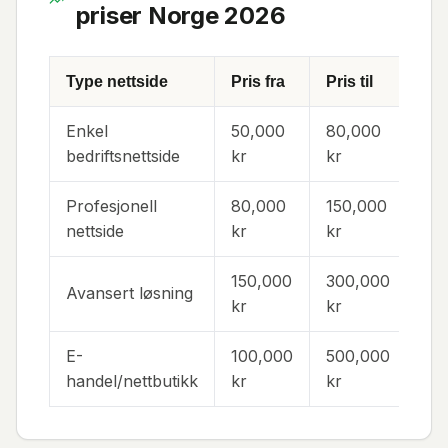
priser Norge 2026
Type nettside
Pris fra
Pris til
Tid
Enkel
50,000
80,000
4-
bedriftsnettside
kr
kr
Profesjonell
80,000
150,000
6-1
nettside
kr
kr
150,000
300,000
Avansert løsning
10-
kr
kr
E-
100,000
500,000
8-2
handel/nettbutikk
kr
kr