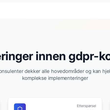
eringer innen gdpr-k
onsulenter dekker alle hovedområder og kan hj
komplekse implementeringer
Etterspørsel