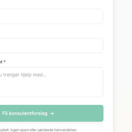
t *
Få konsulentforslag
→
yptert. Ingen spam eller uønskede henvendelser.