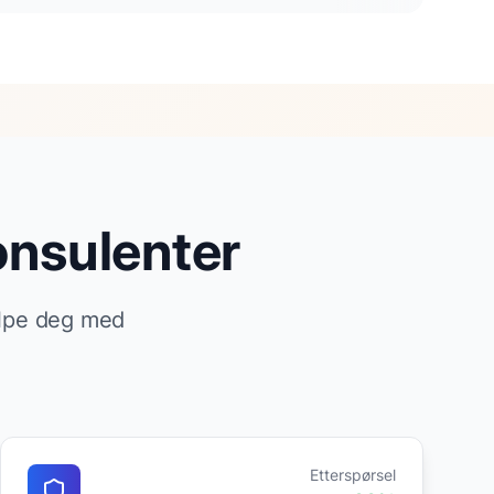
onsulenter
elpe deg med
Etterspørsel