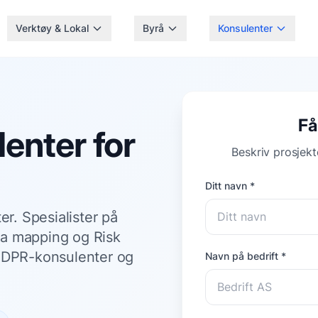
Verktøy & Lokal
Byrå
Konsulenter
Få
enter for
Beskriv prosjekte
Ditt navn *
. Spesialister på
ta mapping og Risk
 GDPR-konsulenter og
Navn på bedrift *