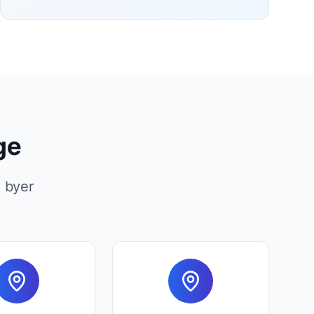
ge
e byer