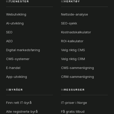
01
TJENESTER
02
VERKTØY
Webutvikling
Nettside-analyse
AI-utvikling
SEO-sjekk
SEO
Kostnadskalkulator
AEO
ROI-kalkulator
Digital markedsføring
Velg riktig CMS
CMS-systemer
Velg riktig CRM
E-handel
CMS-sammenligning
App-utvikling
CRM-sammenligning
03
BYRÅER
04
RESSURSER
Finn rett IT-byrå
IT-priser i Norge
Alle registrerte byrå
Få gratis tilbud