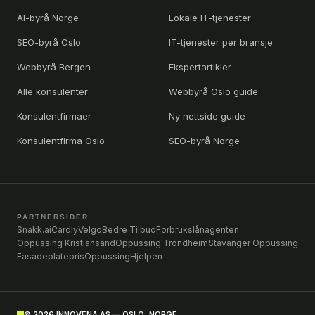
AI-byrå Norge
Lokale IT-tjenester
SEO-byrå Oslo
IT-tjenester per bransje
Webbyrå Bergen
Ekspertartikler
Alle konsulenter
Webbyrå Oslo guide
Konsulentfirmaer
Ny nettside guide
Konsulentfirma Oslo
SEO-byrå Norge
PARTNERSIDER
Snakk.ai
Cardly
Velgo
Bedre Tilbud
Forbrukslånagenten
Oppussing Kristiansand
Oppussing Trondheim
Stavanger Oppussing
Fasadeplatepris
OppussingHjelpen
©
2026
INNOVENA AS — OSLO, NORGE