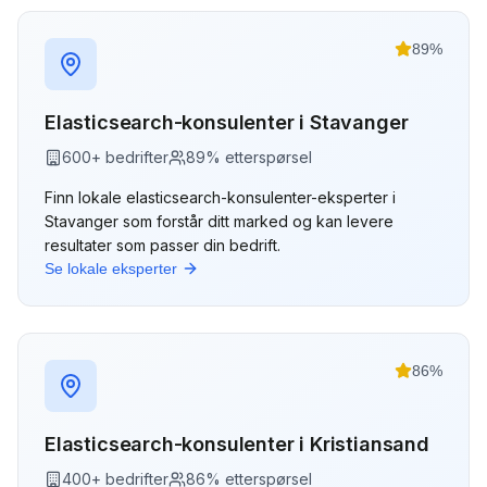
89
%
Elasticsearch-konsulenter
i
Stavanger
600
+ bedrifter
89
% etterspørsel
Finn lokale
elasticsearch-konsulenter
-eksperter i
Stavanger
som forstår ditt marked og kan levere
resultater som passer din bedrift.
Se lokale eksperter
86
%
Elasticsearch-konsulenter
i
Kristiansand
400
+ bedrifter
86
% etterspørsel