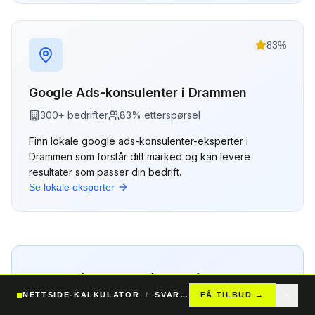
83
%
Google Ads-konsulenter
i
Drammen
300
+ bedrifter
83
% etterspørsel
Finn lokale
google ads-konsulenter
-eksperter i
Drammen
som forstår ditt marked og kan levere
resultater som passer din bedrift.
Se lokale eksperter
Finner du ikke din by?
NETTSIDE-KALKULATOR
/
SVAR PÅ 24T
FÅ TILBUD
→
Vi har
google ads-konsulenter
-eksperter i