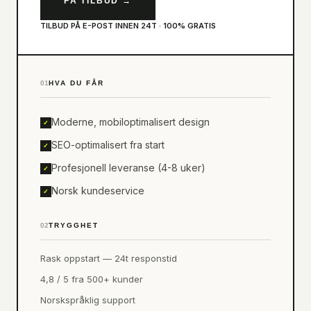
FÅ TILBUD
→
TILBUD PÅ E-POST INNEN 24T · 100% GRATIS
01
HVA DU FÅR
Moderne, mobiloptimalisert design
✓
SEO-optimalisert fra start
✓
Profesjonell leveranse (4-8 uker)
✓
Norsk kundeservice
✓
02
TRYGGHET
Rask oppstart — 24t responstid
4,8 / 5 fra 500+ kunder
Norskspråklig support