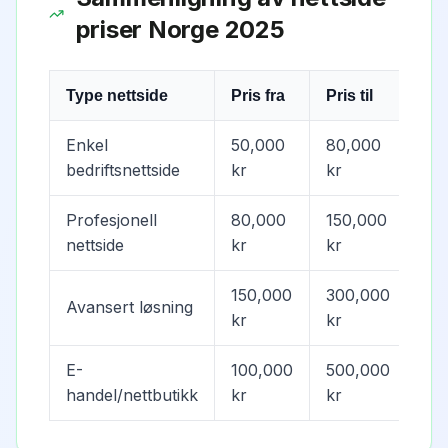
priser Norge 2025
Type nettside
Pris fra
Pris til
Tid
Enkel
50,000
80,000
4-
bedriftsnettside
kr
kr
Profesjonell
80,000
150,000
6-1
nettside
kr
kr
150,000
300,000
Avansert løsning
10-
kr
kr
E-
100,000
500,000
8-2
handel/nettbutikk
kr
kr