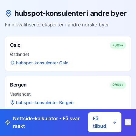
hubspot-konsulenter i andre byer
Finn kvalifiserte eksperter i andre norske byer
Oslo
700k+
Østlandet
hubspot-konsulenter Oslo
Bergen
280k+
Vestlandet
hubspot-konsulenter Bergen
Nettside-kalkulator
• Få svar
Få
Trondheim
200k+
raskt
tilbud
Trøndelag