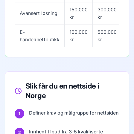
150,000
300,000
Avansert løsning
10-
kr
kr
E-
100,000
500,000
8-2
handel/nettbutikk
kr
kr
Slik får du en nettside i
Norge
Definer krav og målgruppe for nettsiden
1
Innhent tilbud fra 3-5 kvalifiserte
2