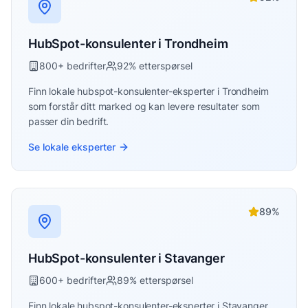
HubSpot-konsulenter
i
Trondheim
800
+ bedrifter
92
% etterspørsel
Finn lokale
hubspot-konsulenter
-eksperter i
Trondheim
som forstår ditt marked og kan levere resultater som
passer din bedrift.
Se lokale eksperter
89
%
HubSpot-konsulenter
i
Stavanger
600
+ bedrifter
89
% etterspørsel
Finn lokale
hubspot-konsulenter
-eksperter i
Stavanger