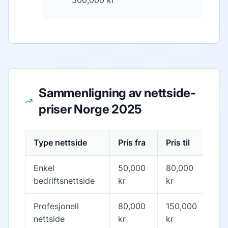
500,000 kr
Sammenligning av nettside-
priser Norge 2025
Type nettside
Pris fra
Pris til
Tid
Enkel
50,000
80,000
4-6
bedriftsnettside
kr
kr
Profesjonell
80,000
150,000
6-1
nettside
kr
kr