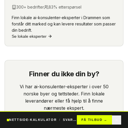
300
+ bedrifter
83
% etterspørsel
Finn lokale
ai-konsulenter
-eksperter i
Drammen
som
forstår ditt marked og kan levere resultater som passer
din bedrift.
Se lokale eksperter
Finner du ikke din by?
Vi har
ai-konsulenter
-eksperter i over 50
norske byer og tettsteder. Finn lokale
leverandører eller få hjelp til å finne
nærmeste ekspert.
Se alle konsulenter
NETTSIDE-KALKULATOR
/
SVAR PÅ 24T
FÅ TILBUD
→