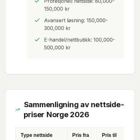
Profesjonell nettside: 80,000-
150,000 kr
Avansert løsning: 150,000-
300,000 kr
E-handel/nettbutikk: 100,000-
500,000 kr
Sammenligning av nettside-
priser Norge 2026
Type nettside
Pris fra
Pris til
Tid