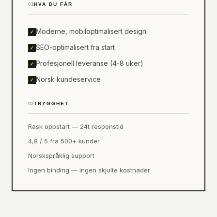
01
HVA DU FÅR
Moderne, mobiloptimalisert design
✓
SEO-optimalisert fra start
✓
Profesjonell leveranse (4-8 uker)
✓
Norsk kundeservice
✓
02
TRYGGHET
Rask oppstart — 24t responstid
4,8 / 5 fra 500+ kunder
Norskspråklig support
Ingen binding — ingen skjulte kostnader