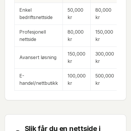
Enkel
50,000
80,000
4-
bedriftsnettside
kr
kr
Profesjonell
80,000
150,000
6-1
nettside
kr
kr
150,000
300,000
Avansert løsning
10-
kr
kr
E-
100,000
500,000
8-2
handel/nettbutikk
kr
kr
Slik får du en nettside i