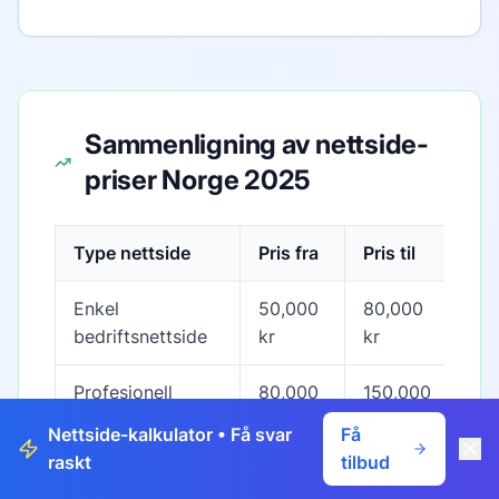
Sammenligning av nettside-
priser Norge 2025
Type nettside
Pris fra
Pris til
Tid
Enkel
50,000
80,000
4-6
bedriftsnettside
kr
kr
Profesjonell
80,000
150,000
6-1
nettside
kr
kr
Nettside-kalkulator
• Få svar
Få
raskt
tilbud
150,000
300,000
Avansert løsning
10-