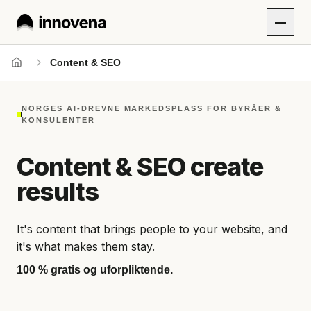
Content & SEO​​​​‌ ‍ ​‍​‍‌‍ ‌ ​‍‌‍‍‌‌‍‌ ‌‍‍‌‌‍ ‍​‍​‍​ ‍‍​‍​‍‌ ​ ‌‍​‌‌‍ ‍‌‍‍‌‌ ‌​‌ ‍‌​‍ ‍‌‍‍‌‌‍ ​‍​‍​‍ ​​‍​‍‌‍‍​‌ ​‍‌‍‌‌‌‍‌‍​‍​‍​ ‍‍​‍​‍‌‍‍​‌ ‌​‌ ‌​‌ ​​​ ‍‍​‍ ​‍ ‌‍ ​‌‍ ‌‍​ ‌‍​‌‌‍ ​‌‍‍​‌‍ ‌ ​ ‌ ‌​​ ‍‍​ ​ ​ ​ ​ ​ ​ ​ ​‍ ‌‍‍‌‌‍ ‍‌ ‌​‌‍‌‌‌‍ ‍‌ ‌​​‍ ‌‍‌‌‌‍‌​‌‍‍‌‌ ‌​​‍ ‌‍‍‌‌‍‌​​ ‌​ ‌​‌‍‌​‌‍​‌​ ‌ ‌‍​ ‌‍‌‍​ ‌‌‌‍​‍​‍ ‌​ ​​‌‍‌‍​ ‌​​ ​ ​‍ ‌​ ‌​‌‍‌​​ ‌ ​ ​​​‍ ‌​ ‍‌​ ​‌‌‍‌‍​ ‌ ​‍ ‌​ ​ ‌‍​‍​ ‌‍‌‍​‌​ ‍‌​ ‌‍‌‍‌‍​ ‌​​ ‌​​ ‍​​ ‌ ‌‍​‌​ ‍ ‌ ​​‌‍​‌‌ ‌​‌‍‍​​ ‌‌‍​ ‌‍ ‌‍ ‍‌ ‌​‌‍‌‌‌‍ ‍‌ ‌​​‍‌‌​ ‌‌‌​​‍​ ​‌​‍‌‌​ ‌‌‌​‌​​‍ ‍‌‍‌‌‌ ‍​‌ ​​‌‍‌‌‌ ​‍‌ ‌​‌‍‍‌‌ ​ ‌‍‌‌​‍‌‌​ ‌‌‌​​‍​ ‌​​‍‌‌​ ‌‌‌​‌​​‍ ‍‌‍‍​‌‍‌‌‌‍​‌‌‍‌​‌‍‍‌‌‍ ‍‌‍‌ ​‍​‍‌ ‌
Hjem
NORGES AI-DREVNE MARKEDSPLASS FOR BYRÅER &
KONSULENTER
Content & SEO create
results
It's content that brings people to your website, and
it's what makes them stay.
100 % gratis og uforpliktende.