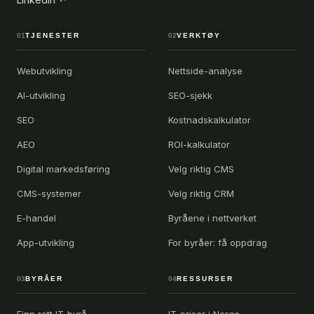
01
TJENESTER
02
VERKTØY
Webutvikling
Nettside-analyse
AI-utvikling
SEO-sjekk
SEO
Kostnadskalkulator
AEO
ROI-kalkulator
Digital markedsføring
Velg riktig CMS
CMS-systemer
Velg riktig CRM
E-handel
Byråene i nettverket
App-utvikling
For byråer: få oppdrag
03
BYRÅER
04
RESSURSER