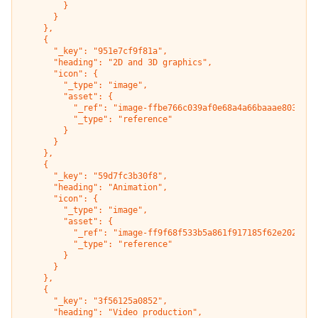
        }

      }

    },

    {

      "_key": "951e7cf9f81a",

      "heading": "2D and 3D graphics",

      "icon": {

        "_type": "image",

        "asset": {

          "_ref": "image-ffbe766c039af0e68a4a66baaae803858f4
          "_type": "reference"

        }

      }

    },

    {

      "_key": "59d7fc3b30f8",

      "heading": "Animation",

      "icon": {

        "_type": "image",

        "asset": {

          "_ref": "image-ff9f68f533b5a861f917185f62e2027a83c
          "_type": "reference"

        }

      }

    },

    {

      "_key": "3f56125a0852",

      "heading": "Video production",
