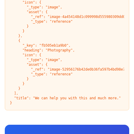
      "icon": {

        "_type": "image",

        "asset": {

          "_ref": "image-4a454148d1c099998d555980309dd054fe5
          "_type": "reference"

        }

      }

    },

    {

      "_key": "fb505eb1a9b0",

      "heading": "Photography",

      "icon": {

        "_type": "image",

        "asset": {

          "_ref": "image-52956176b42de0b36fa597b4bd98e7a5a60
          "_type": "reference"

        }

      }

    }

  ],

  "title": "We can help you with this and much more."

}