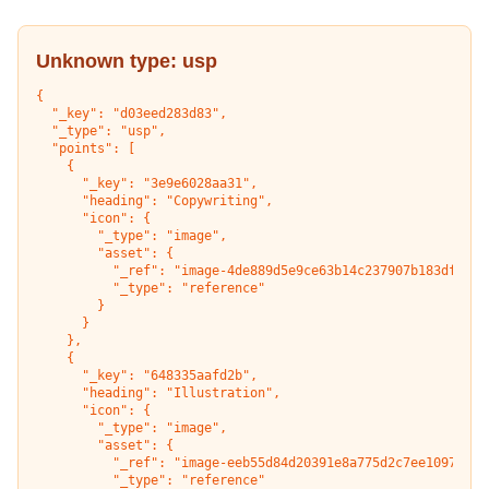
Unknown type:
usp
{

  "_key": "d03eed283d83",

  "_type": "usp",

  "points": [

    {

      "_key": "3e9e6028aa31",

      "heading": "Copywriting",

      "icon": {

        "_type": "image",

        "asset": {

          "_ref": "image-4de889d5e9ce63b14c237907b183df124b6
          "_type": "reference"

        }

      }

    },

    {

      "_key": "648335aafd2b",

      "heading": "Illustration",

      "icon": {

        "_type": "image",

        "asset": {

          "_ref": "image-eeb55d84d20391e8a775d2c7ee1097f2f38
          "_type": "reference"
