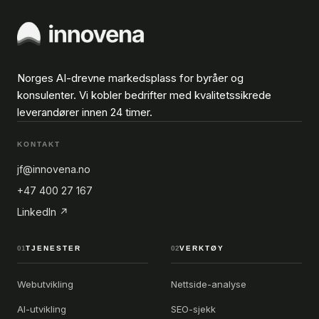
Norges AI-drevne markedsplass for byråer og
konsulenter. Vi kobler bedrifter med kvalitetssikrede
leverandører innen 24 timer.
KONTAKT
jf@innovena.no
+47 400 27 167
LinkedIn ↗
01
TJENESTER
02
VERKTØY
Webutvikling
Nettside-analyse
AI-utvikling
SEO-sjekk