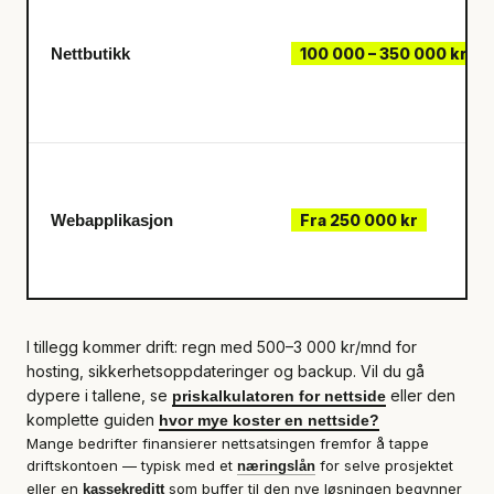
Nettbutikk
100 000 – 350 000 kr
Webapplikasjon
Fra 250 000 kr
I tillegg kommer drift: regn med 500–3 000 kr/mnd for
hosting, sikkerhetsoppdateringer og backup. Vil du gå
dypere i tallene, se
eller den
priskalkulatoren for nettside
komplette guiden
hvor mye koster en nettside?
Mange bedrifter finansierer nettsatsingen fremfor å tappe
driftskontoen — typisk med et
for selve prosjektet
næringslån
eller en
som buffer til den nye løsningen begynner
kassekreditt