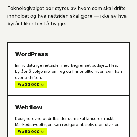
Teknologivalget bør styres av hvem som skal drifte
innholdet og hva nettsiden skal gjøre — ikke av hva
byrået liker best å bygge.
WordPress
Innholdstunge nettsider med begrenset budsjett. Flest
byråer å velge mellom, og du finner alltid noen som kan
overta driften.
Fra 30 000 kr
Webflow
Designdrevne bedriftssider som skal lanseres raskt.
Markedsavdelingen kan redigere alt selv, uten utvikler.
Fra 50 000 kr