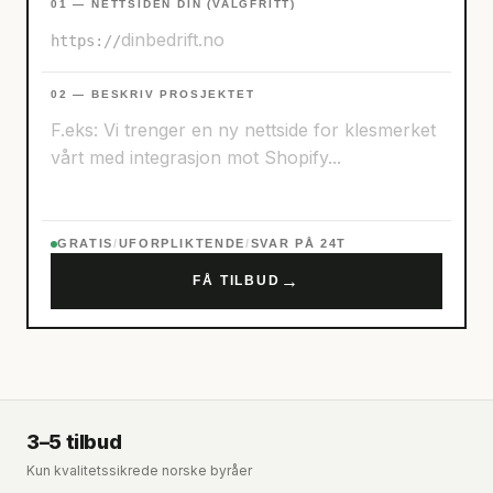
01 — NETTSIDEN DIN (VALGFRITT)
https://
02 — BESKRIV PROSJEKTET
GRATIS
/
UFORPLIKTENDE
/
SVAR PÅ 24T
→
FÅ TILBUD
3–5 tilbud
Kun kvalitetssikrede norske byråer