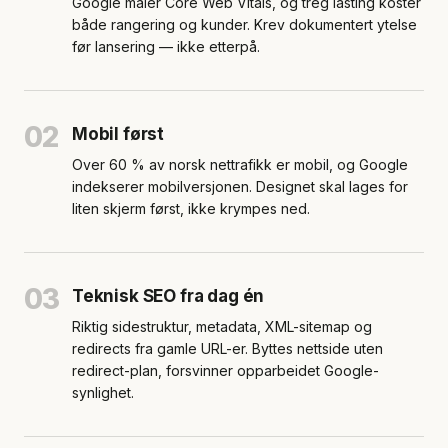
Google måler Core Web Vitals, og treg lasting koster
både rangering og kunder. Krev dokumentert ytelse
før lansering — ikke etterpå.
02
Mobil først
Over 60 % av norsk nettrafikk er mobil, og Google
indekserer mobilversjonen. Designet skal lages for
liten skjerm først, ikke krympes ned.
03
Teknisk SEO fra dag én
Riktig sidestruktur, metadata, XML-sitemap og
redirects fra gamle URL-er. Byttes nettside uten
redirect-plan, forsvinner opparbeidet Google-
synlighet.