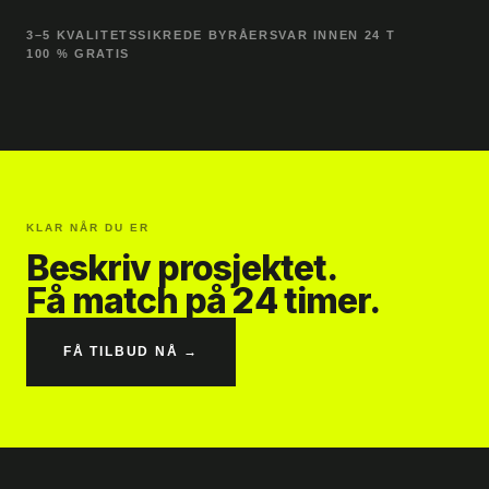
3–5 KVALITETSSIKREDE BYRÅER
SVAR INNEN 24 T
100 % GRATIS
KLAR NÅR DU ER
Beskriv prosjektet.
Få match på 24 timer.
FÅ TILBUD NÅ →