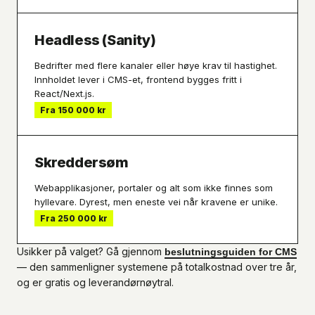
Headless (Sanity)
Bedrifter med flere kanaler eller høye krav til hastighet.
Innholdet lever i CMS-et, frontend bygges fritt i
React/Next.js.
Fra 150 000 kr
Skreddersøm
Webapplikasjoner, portaler og alt som ikke finnes som
hyllevare. Dyrest, men eneste vei når kravene er unike.
Fra 250 000 kr
Usikker på valget? Gå gjennom
beslutningsguiden for CMS
— den sammenligner systemene på totalkostnad over tre år,
og er gratis og leverandørnøytral.