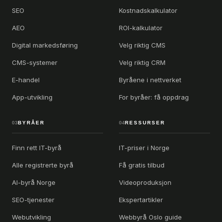
SEO
Kostnadskalkulator
AEO
ROI-kalkulator
Digital markedsføring
Velg riktig CMS
CMS-systemer
Velg riktig CRM
E-handel
Byråene i nettverket
App-utvikling
For byråer: få oppdrag
03
BYRÅER
04
RESSURSER
Finn rett IT-byrå
IT-priser i Norge
Alle registrerte byrå
Få gratis tilbud
AI-byrå Norge
Videoproduksjon
SEO-tjenester
Ekspertartikler
Webutvikling
Webbyrå Oslo guide