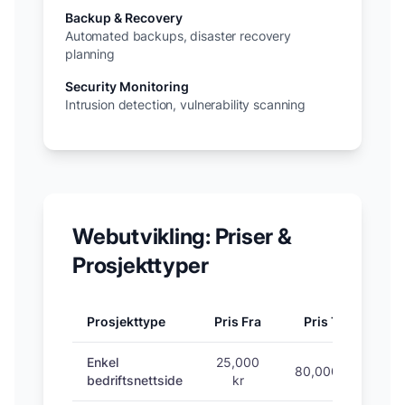
Backup & Recovery
Automated backups, disaster recovery
planning
Security Monitoring
Intrusion detection, vulnerability scanning
Webutvikling: Priser &
Prosjekttyper
Prosjekttype
Pris Fra
Pris Til
Utv
Enkel
25,000
80,000 kr
3-
bedriftsnettside
kr