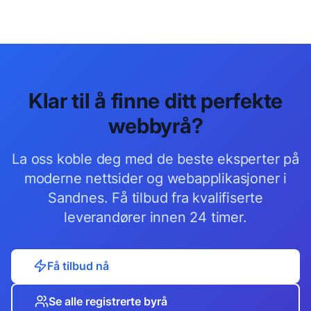
Klar til å finne ditt perfekte
webbyrå
?
La oss koble deg med de beste
eksperter på
moderne nettsider og webapplikasjoner
i
Sandnes
. Få tilbud fra kvalifiserte
leverandører innen 24 timer.
Få tilbud nå
Se alle registrerte byrå