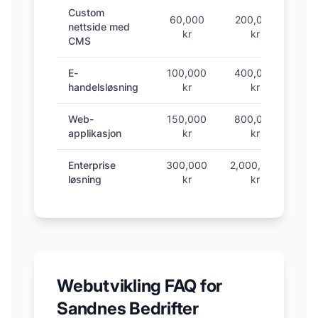
Custom
60,000
200,000
nettside med
kr
kr
CMS
E-
100,000
400,000
handelsløsning
kr
kr
Web-
150,000
800,000
1
applikasjon
kr
kr
Enterprise
300,000
2,000,000
1
løsning
kr
kr
Webutvikling FAQ for
Sandnes
Bedrifter