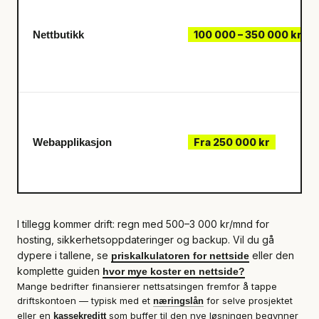
Nettbutikk
100 000 – 350 000 kr
Webapplikasjon
Fra 250 000 kr
I tillegg kommer drift: regn med 500–3 000 kr/mnd for
hosting, sikkerhetsoppdateringer og backup. Vil du gå
dypere i tallene, se
eller den
priskalkulatoren for nettside
komplette guiden
hvor mye koster en nettside?
Mange bedrifter finansierer nettsatsingen fremfor å tappe
driftskontoen — typisk med et
for selve prosjektet
næringslån
eller en
som buffer til den nye løsningen begynner
kassekreditt