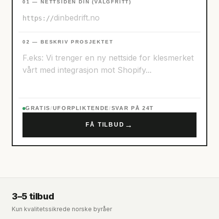
01 — NETTSIDEN DIN (VALGFRITT)
https://
02 — BESKRIV PROSJEKTET
GRATIS
/
UFORPLIKTENDE
/
SVAR PÅ 24T
→
FÅ TILBUD
3–5 tilbud
Kun kvalitetssikrede norske byråer