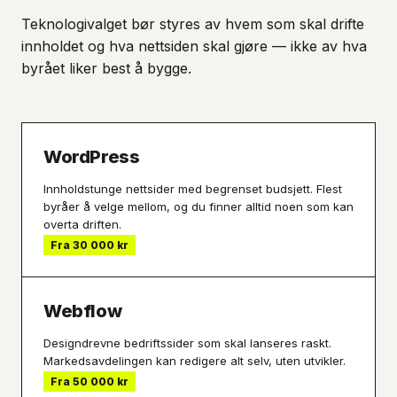
Teknologivalget bør styres av hvem som skal drifte
innholdet og hva nettsiden skal gjøre — ikke av hva
byrået liker best å bygge.
WordPress
Innholdstunge nettsider med begrenset budsjett. Flest
byråer å velge mellom, og du finner alltid noen som kan
overta driften.
Fra 30 000 kr
Webflow
Designdrevne bedriftssider som skal lanseres raskt.
Markedsavdelingen kan redigere alt selv, uten utvikler.
Fra 50 000 kr