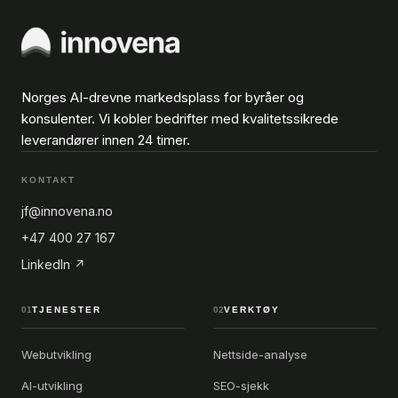
Norges AI-drevne markedsplass for byråer og
konsulenter. Vi kobler bedrifter med kvalitetssikrede
leverandører innen 24 timer.
KONTAKT
jf@innovena.no
+47 400 27 167
LinkedIn ↗
01
TJENESTER
02
VERKTØY
Webutvikling
Nettside-analyse
AI-utvikling
SEO-sjekk