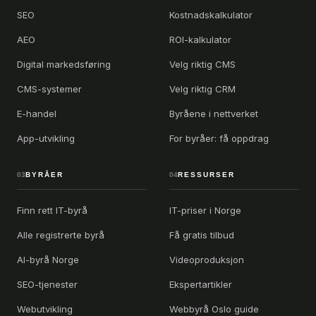
SEO
Kostnadskalkulator
AEO
ROI-kalkulator
Digital markedsføring
Velg riktig CMS
CMS-systemer
Velg riktig CRM
E-handel
Byråene i nettverket
App-utvikling
For byråer: få oppdrag
03
BYRÅER
04
RESSURSER
Finn rett IT-byrå
IT-priser i Norge
Alle registrerte byrå
Få gratis tilbud
AI-byrå Norge
Videoproduksjon
SEO-tjenester
Ekspertartikler
Webutvikling
Webbyrå Oslo guide