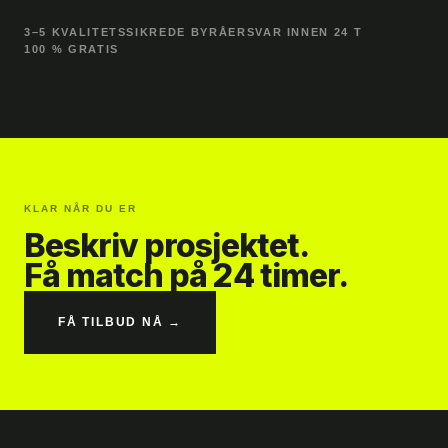
3–5 KVALITETSSIKREDE BYRÅER
SVAR INNEN 24 T
100 % GRATIS
KLAR NÅR DU ER
Beskriv prosjektet.
Få match på 24 timer.
FÅ TILBUD NÅ →