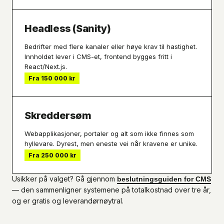
Headless (Sanity)
Bedrifter med flere kanaler eller høye krav til hastighet.
Innholdet lever i CMS-et, frontend bygges fritt i
React/Next.js.
Fra 150 000 kr
Skreddersøm
Webapplikasjoner, portaler og alt som ikke finnes som
hyllevare. Dyrest, men eneste vei når kravene er unike.
Fra 250 000 kr
Usikker på valget? Gå gjennom
beslutningsguiden for CMS
— den sammenligner systemene på totalkostnad over tre år,
og er gratis og leverandørnøytral.