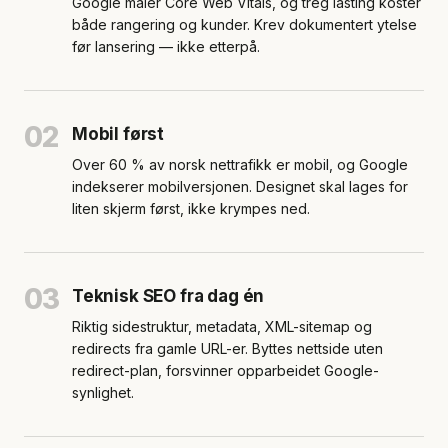
Google måler Core Web Vitals, og treg lasting koster
både rangering og kunder. Krev dokumentert ytelse
før lansering — ikke etterpå.
02
Mobil først
Over 60 % av norsk nettrafikk er mobil, og Google
indekserer mobilversjonen. Designet skal lages for
liten skjerm først, ikke krympes ned.
03
Teknisk SEO fra dag én
Riktig sidestruktur, metadata, XML-sitemap og
redirects fra gamle URL-er. Byttes nettside uten
redirect-plan, forsvinner opparbeidet Google-
synlighet.