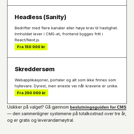
Headless (Sanity)
Bedrifter med flere kanaler eller høye krav til hastighet.
Innholdet lever i CMS-et, frontend bygges fritt i
React/Next.js.
Fra 150 000 kr
Skreddersøm
Webapplikasjoner, portaler og alt som ikke finnes som
hyllevare. Dyrest, men eneste vei når kravene er unike.
Fra 250 000 kr
Usikker på valget? Gå gjennom
beslutningsguiden for CMS
— den sammenligner systemene på totalkostnad over tre år,
og er gratis og leverandørnøytral.