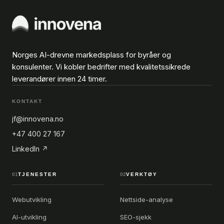
Norges AI-drevne markedsplass for byråer og
konsulenter. Vi kobler bedrifter med kvalitetssikrede
leverandører innen 24 timer.
KONTAKT
jf@innovena.no
+47 400 27 167
LinkedIn ↗
01
TJENESTER
02
VERKTØY
Webutvikling
Nettside-analyse
AI-utvikling
SEO-sjekk