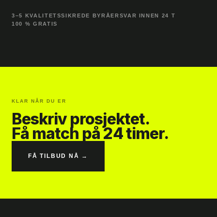
3–5 KVALITETSSIKREDE BYRÅER
SVAR INNEN 24 T
100 % GRATIS
KLAR NÅR DU ER
Beskriv prosjektet.
Få match på 24 timer.
FÅ TILBUD NÅ →