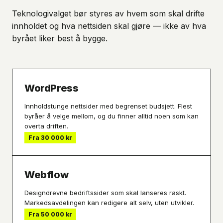
Teknologivalget bør styres av hvem som skal drifte
innholdet og hva nettsiden skal gjøre — ikke av hva
byrået liker best å bygge.
WordPress
Innholdstunge nettsider med begrenset budsjett. Flest
byråer å velge mellom, og du finner alltid noen som kan
overta driften.
Fra 30 000 kr
Webflow
Designdrevne bedriftssider som skal lanseres raskt.
Markedsavdelingen kan redigere alt selv, uten utvikler.
Fra 50 000 kr