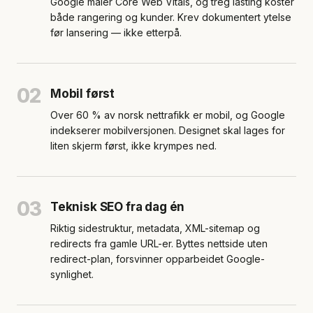
Google måler Core Web Vitals, og treg lasting koster
både rangering og kunder. Krev dokumentert ytelse
før lansering — ikke etterpå.
02
Mobil først
Over 60 % av norsk nettrafikk er mobil, og Google
indekserer mobilversjonen. Designet skal lages for
liten skjerm først, ikke krympes ned.
03
Teknisk SEO fra dag én
Riktig sidestruktur, metadata, XML-sitemap og
redirects fra gamle URL-er. Byttes nettside uten
redirect-plan, forsvinner opparbeidet Google-
synlighet.