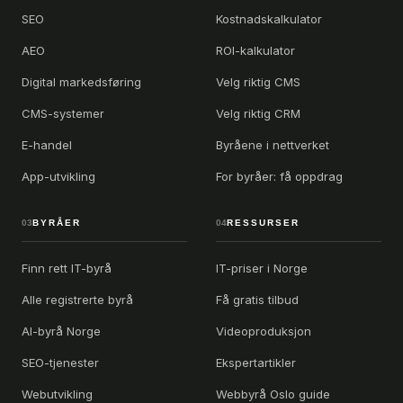
SEO
Kostnadskalkulator
AEO
ROI-kalkulator
Digital markedsføring
Velg riktig CMS
CMS-systemer
Velg riktig CRM
E-handel
Byråene i nettverket
App-utvikling
For byråer: få oppdrag
03
BYRÅER
04
RESSURSER
Finn rett IT-byrå
IT-priser i Norge
Alle registrerte byrå
Få gratis tilbud
AI-byrå Norge
Videoproduksjon
SEO-tjenester
Ekspertartikler
Webutvikling
Webbyrå Oslo guide