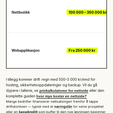
Nettbutikk
100 000 – 350 000 kr
Webapplikasjon
Fra 250 000 kr
I tillegg kommer drift: regn med 500–3 000 kr/mnd for
hosting, sikkerhetsoppdateringer og backup. Vil du gå
dypere i tallene, se
eller den
priskalkulatoren for nettside
komplette guiden
hvor mye koster en nettside?
Mange bedrifter finansierer nettsatsingen fremfor å tappe
driftskontoen — typisk med et
for selve prosjektet
næringslån
eller en
som buffer til den nye løsningen begynner
kassekreditt