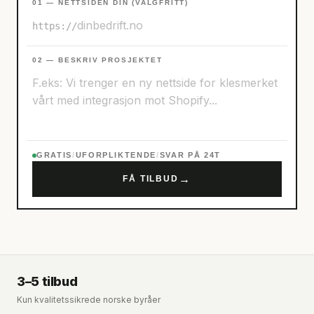
01 — NETTSIDEN DIN (VALGFRITT)
https://
02 — BESKRIV PROSJEKTET
GRATIS
/
UFORPLIKTENDE
/
SVAR PÅ 24T
→
FÅ TILBUD
3–5 tilbud
Kun kvalitetssikrede norske byråer