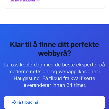
Se leverandører
Klar til å finne ditt perfekte
webbyrå
?
La oss koble deg med de beste
eksperter på
moderne nettsider og webapplikasjoner
i
Haugesund
. Få tilbud fra kvalifiserte
leverandører innen 24 timer.
Få tilbud nå