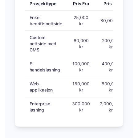
Prosjekttype
Pris Fra
Pris Til
Utv
Enkel
25,000
80,000 kr
3-
bedriftsnettside
kr
Custom
60,000
200,000
nettside med
kr
kr
CMS
E-
100,000
400,000
handelsløsning
kr
kr
Web-
150,000
800,000
1
applikasjon
kr
kr
Enterprise
300,000
2,000,000
1
løsning
kr
kr