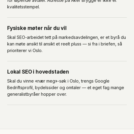
for løpende avtaler. Adresse på Aker Brygge er ikke et
kvalitetsstempel.
Fysiske møter når du vil
Skal SEO-arbeidet tett på markedsavdelingen, er et byrå du
kan møte ansikt til ansikt et reelt pluss — si fra i briefen, så
prioriterer vi Oslo.
Lokal SEO i hovedstaden
Skal du vinne «nær meg»-søk i Oslo, trengs Google
Bedriftsprofil, bydelssider og omtaler — et eget fag mange
generalistbyråer hopper over.