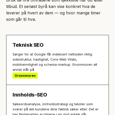
Bruk de fire områdene som sjekkliste når du leser
tilbud. Et seriøst byrå kan vise konkret hva de
leverer på hvert av dem — og hvor mange timer
som går til hva.
Teknisk SEO
Sørger for at Google får indeksert nettsiden riktig:
sidestruktur, hastighet, Core Web Vitals,
mobilvennlighet og schema-markup. Grunnmuren alt
annet står på.
Grunnmuren
Innholds-SEO
Søkeordsanalyse, innholdsstrategi og tekster som
svarer på det kundene dine faktisk søker etter. Det er
her flesteparten av timene i en god avtale går.