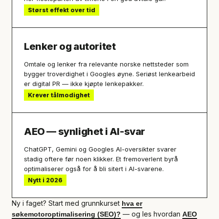
Størst effekt over tid
Lenker og autoritet
Omtale og lenker fra relevante norske nettsteder som
bygger troverdighet i Googles øyne. Seriøst lenkearbeid
er digital PR — ikke kjøpte lenkepakker.
Krever tålmodighet
AEO — synlighet i AI-svar
ChatGPT, Gemini og Googles AI-oversikter svarer
stadig oftere før noen klikker. Et fremoverlent byrå
optimaliserer også for å bli sitert i AI-svarene.
Nytt i 2026
Ny i faget? Start med grunnkurset
hva er
— og les hvordan
søkemotoroptimalisering (SEO)?
AEO