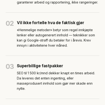
garanterer arbeid og rapportering, ikke rangeringer.
02
Vil ikke fortelle hva de faktisk gjør
«Hemmelige metoder» betyr som regel innkjøpte
lenker eller autogenerert innhold — teknikker som
kan gi Google-straff du betaler for i årevis. Krev
innsyn i aktivitetene hver måned.
03
Superbillige fastpakker
SEO til 1 500 kr/mnd dekker knapt en times arbeid.
Da leveres det enten ingenting, eller
masseprodusert innhold som gjør mer skade enn
nytte.