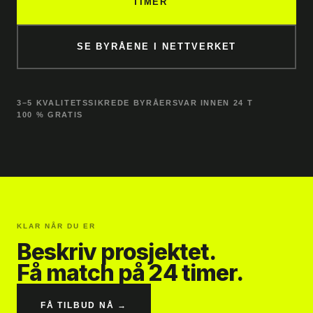
TIMER
SE BYRÅENE I NETTVERKET
3–5 KVALITETSSIKREDE BYRÅER
SVAR INNEN 24 T
100 % GRATIS
KLAR NÅR DU ER
Beskriv prosjektet.
Få match på 24 timer.
FÅ TILBUD NÅ →