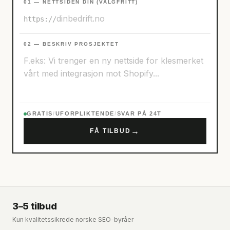
01 — NETTSIDEN DIN (VALGFRITT)
https://
02 — BESKRIV PROSJEKTET
GRATIS
/
UFORPLIKTENDE
/
SVAR PÅ 24T
→
FÅ TILBUD
3–5 tilbud
Kun kvalitetssikrede norske SEO-byråer