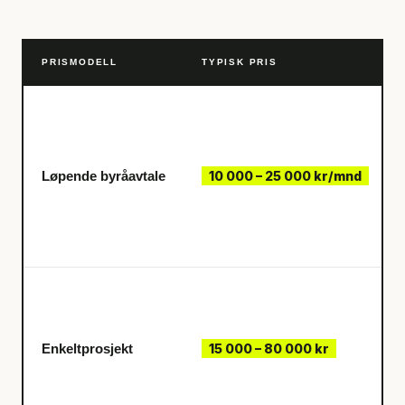
PRISMODELL
TYPISK PRIS
Løpende byråavtale
10 000 – 25 000 kr/mnd
Enkeltprosjekt
15 000 – 80 000 kr