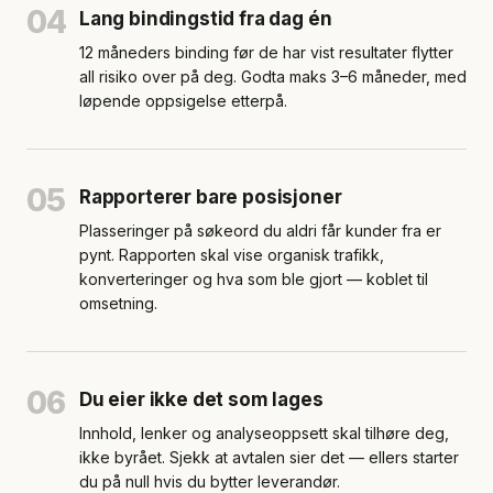
04
Lang bindingstid fra dag én
12 måneders binding før de har vist resultater flytter
all risiko over på deg. Godta maks 3–6 måneder, med
løpende oppsigelse etterpå.
05
Rapporterer bare posisjoner
Plasseringer på søkeord du aldri får kunder fra er
pynt. Rapporten skal vise organisk trafikk,
konverteringer og hva som ble gjort — koblet til
omsetning.
06
Du eier ikke det som lages
Innhold, lenker og analyseoppsett skal tilhøre deg,
ikke byrået. Sjekk at avtalen sier det — ellers starter
du på null hvis du bytter leverandør.