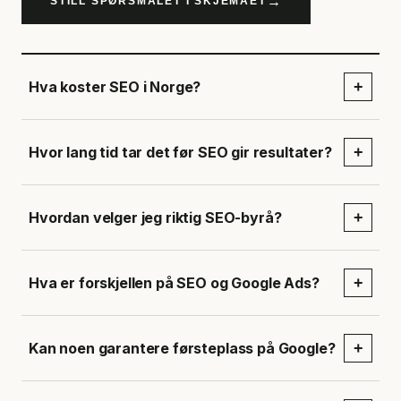
→
STILL SPØRSMÅLET I SKJEMAET
Hva koster SEO i Norge?
+
Hvor lang tid tar det før SEO gir resultater?
+
Hvordan velger jeg riktig SEO-byrå?
+
Hva er forskjellen på SEO og Google Ads?
+
Kan noen garantere førsteplass på Google?
+