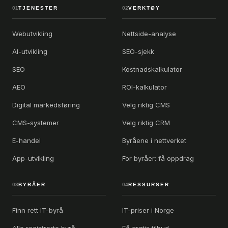
01
TJENESTER
02
VERKTØY
Webutvikling
Nettside-analyse
AI-utvikling
SEO-sjekk
SEO
Kostnadskalkulator
AEO
ROI-kalkulator
Digital markedsføring
Velg riktig CMS
CMS-systemer
Velg riktig CRM
E-handel
Byråene i nettverket
App-utvikling
For byråer: få oppdrag
03
BYRÅER
04
RESSURSER
Finn rett IT-byrå
IT-priser i Norge