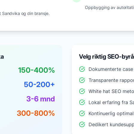
Oppbygging av autoritativ
t
Sandvika
og din bransje.
ka
Velg riktig SEO-byrå
150-400%
Dokumenterte case 
Transparente rappo
50-200+
White hat SEO met
3-6 mnd
Lokal erfaring fra
S
300-800%
Kontinuerlig optimal
Dedikert kundesupp