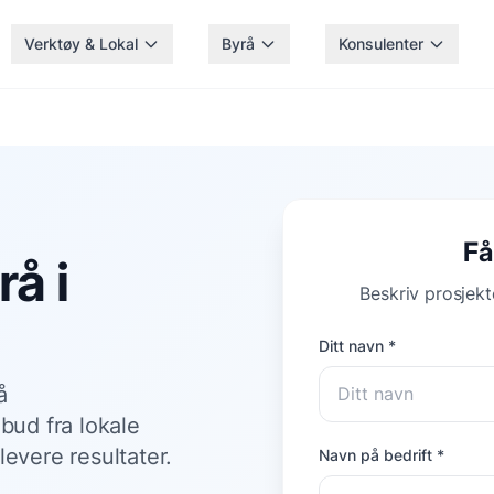
Verktøy & Lokal
Byrå
Konsulenter
Få
å i
Beskriv prosjekte
Ditt navn *
å
bud fra lokale
levere resultater.
Navn på bedrift *