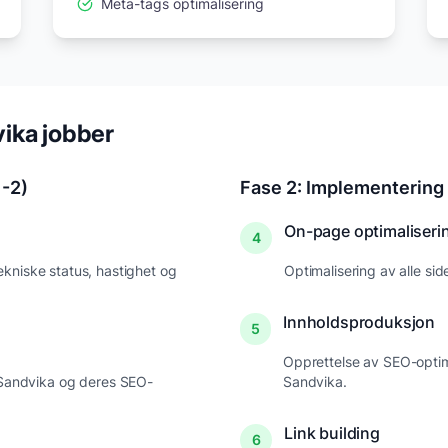
Meta-tags optimalisering
ika
jobber
1-2)
Fase 2: Implementering
On-page optimaliseri
4
kniske status, hastighet og
Optimalisering av alle si
Innholdsproduksjon
5
Opprettelse av SEO-optim
Sandvika
og deres SEO-
Sandvika
.
Link building
6