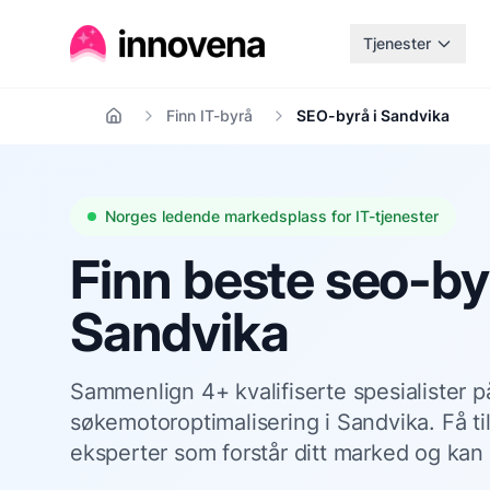
Tjenester
Finn IT-byrå
SEO-byrå i Sandvika
Hjem
Norges ledende markedsplass for IT-tjenester
Finn beste seo-byr
Sandvika
Sammenlign 4+ kvalifiserte spesialister p
søkemotoroptimalisering i Sandvika. Få til
eksperter som forstår ditt marked og kan 