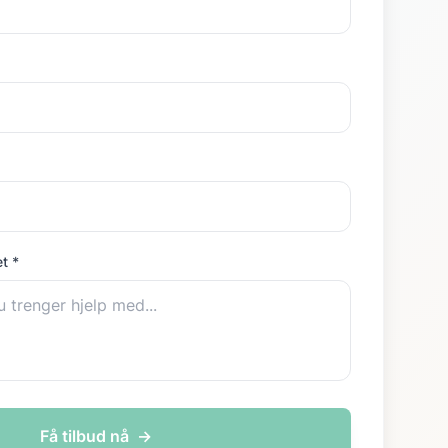
t *
Få tilbud nå
→