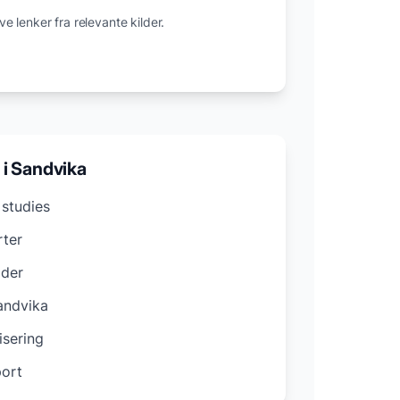
e lenker fra relevante kilder.
 i
Sandvika
studies
rter
oder
andvika
isering
ort