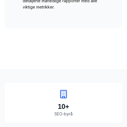
detaljerte månedlige rapporter med alle
viktige metrikker.
10
+
SEO-byrå