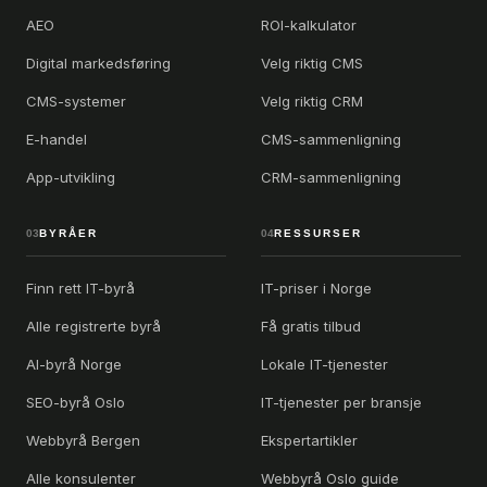
AEO
ROI-kalkulator
Digital markedsføring
Velg riktig CMS
CMS-systemer
Velg riktig CRM
E-handel
CMS-sammenligning
App-utvikling
CRM-sammenligning
03
BYRÅER
04
RESSURSER
Finn rett IT-byrå
IT-priser i Norge
Alle registrerte byrå
Få gratis tilbud
AI-byrå Norge
Lokale IT-tjenester
SEO-byrå Oslo
IT-tjenester per bransje
Webbyrå Bergen
Ekspertartikler
Alle konsulenter
Webbyrå Oslo guide