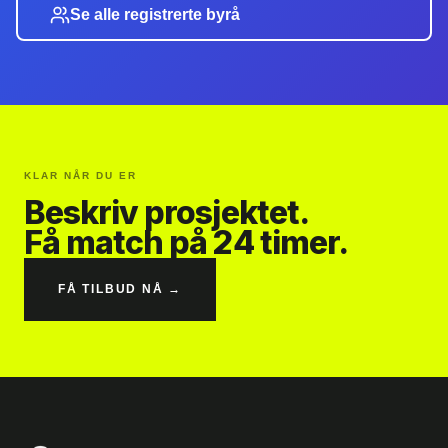
Se alle registrerte byrå
KLAR NÅR DU ER
Beskriv prosjektet.
Få match på 24 timer.
FÅ TILBUD NÅ →