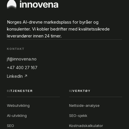
Norges AI-drevne markedsplass for byråer og
konsulenter. Vi kobler bedrifter med kvalitetssikrede
leverandører innen 24 timer.
KONTAKT
jf@innovena.no
+47 400 27 167
LinkedIn ↗
01
TJENESTER
02
VERKTØY
Webutvikling
Nettside-analyse
AI-utvikling
SEO-sjekk
SEO
Kostnadskalkulator