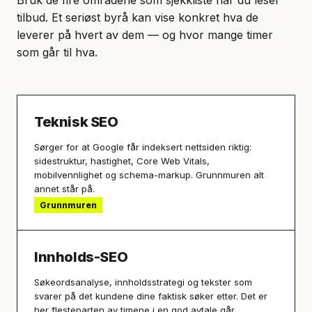
Bruk de fire områdene som sjekkliste når du leser
tilbud. Et seriøst byrå kan vise konkret hva de
leverer på hvert av dem — og hvor mange timer
som går til hva.
Teknisk SEO
Sørger for at Google får indeksert nettsiden riktig:
sidestruktur, hastighet, Core Web Vitals,
mobilvennlighet og schema-markup. Grunnmuren alt
annet står på.
Grunnmuren
Innholds-SEO
Søkeordsanalyse, innholdsstrategi og tekster som
svarer på det kundene dine faktisk søker etter. Det er
her flesteparten av timene i en god avtale går.