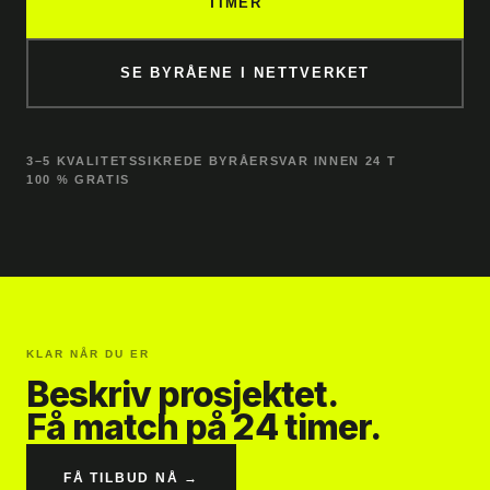
TIMER
SE BYRÅENE I NETTVERKET
3–5 KVALITETSSIKREDE BYRÅER
SVAR INNEN 24 T
100 % GRATIS
KLAR NÅR DU ER
Beskriv prosjektet.
Få match på 24 timer.
FÅ TILBUD NÅ →