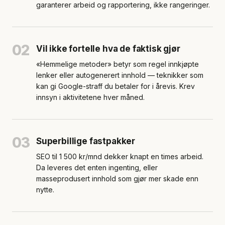
garanterer arbeid og rapportering, ikke rangeringer.
02
Vil ikke fortelle hva de faktisk gjør
«Hemmelige metoder» betyr som regel innkjøpte
lenker eller autogenerert innhold — teknikker som
kan gi Google-straff du betaler for i årevis. Krev
innsyn i aktivitetene hver måned.
03
Superbillige fastpakker
SEO til 1 500 kr/mnd dekker knapt en times arbeid.
Da leveres det enten ingenting, eller
masseprodusert innhold som gjør mer skade enn
nytte.