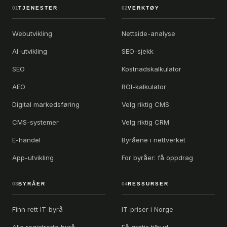
01
TJENESTER
02
VERKTØY
Webutvikling
Nettside-analyse
AI-utvikling
SEO-sjekk
SEO
Kostnadskalkulator
AEO
ROI-kalkulator
Digital markedsføring
Velg riktig CMS
CMS-systemer
Velg riktig CRM
E-handel
Byråene i nettverket
App-utvikling
For byråer: få oppdrag
03
BYRÅER
04
RESSURSER
Finn rett IT-byrå
IT-priser i Norge