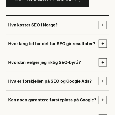
→
STILL SPØRSMÅLET I SKJEMAET
Hva koster SEO i Norge?
+
Hvor lang tid tar det før SEO gir resultater?
+
Hvordan velger jeg riktig SEO-byrå?
+
Hva er forskjellen på SEO og Google Ads?
+
Kan noen garantere førsteplass på Google?
+