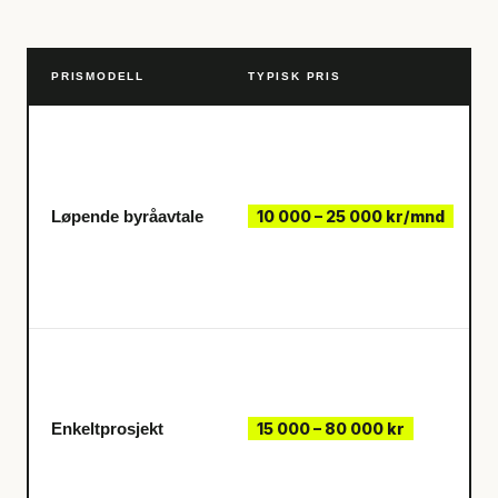
PRISMODELL
TYPISK PRIS
Løpende byråavtale
10 000 – 25 000 kr/mnd
Enkeltprosjekt
15 000 – 80 000 kr