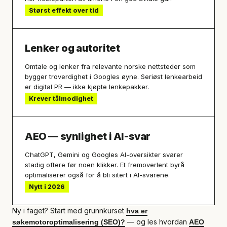
Størst effekt over tid
Lenker og autoritet
Omtale og lenker fra relevante norske nettsteder som
bygger troverdighet i Googles øyne. Seriøst lenkearbeid
er digital PR — ikke kjøpte lenkepakker.
Krever tålmodighet
AEO — synlighet i AI-svar
ChatGPT, Gemini og Googles AI-oversikter svarer
stadig oftere før noen klikker. Et fremoverlent byrå
optimaliserer også for å bli sitert i AI-svarene.
Nytt i 2026
Ny i faget? Start med grunnkurset
hva er
— og les hvordan
søkemotoroptimalisering (SEO)?
AEO