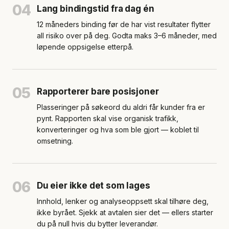
04
Lang bindingstid fra dag én
12 måneders binding før de har vist resultater flytter
all risiko over på deg. Godta maks 3–6 måneder, med
løpende oppsigelse etterpå.
05
Rapporterer bare posisjoner
Plasseringer på søkeord du aldri får kunder fra er
pynt. Rapporten skal vise organisk trafikk,
konverteringer og hva som ble gjort — koblet til
omsetning.
06
Du eier ikke det som lages
Innhold, lenker og analyseoppsett skal tilhøre deg,
ikke byrået. Sjekk at avtalen sier det — ellers starter
du på null hvis du bytter leverandør.