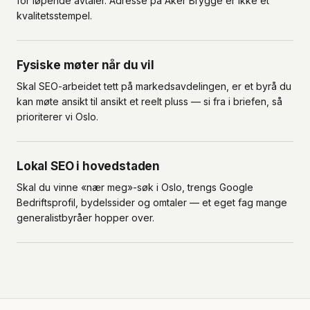
for løpende avtaler. Adresse på Aker Brygge er ikke et
kvalitetsstempel.
Fysiske møter når du vil
Skal SEO-arbeidet tett på markedsavdelingen, er et byrå du
kan møte ansikt til ansikt et reelt pluss — si fra i briefen, så
prioriterer vi Oslo.
Lokal SEO i hovedstaden
Skal du vinne «nær meg»-søk i Oslo, trengs Google
Bedriftsprofil, bydelssider og omtaler — et eget fag mange
generalistbyråer hopper over.