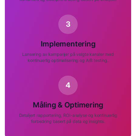
3
Implementering
Lansering av kampanjer på valgte kanaler med
kontinuerlig optimalisering og A/B testing.
4
Måling & Optimering
Detaljert rapportering, ROI-analyse og kontinuerlig
forbedring basert på data og insights.