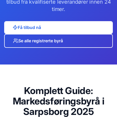
tilbud fra kvalifiserte leverandører innen 24
timer.
Få tilbud nå
Se alle registrerte byrå
Komplett Guide:
Markedsføringsbyrå i
Sarpsborg
2025