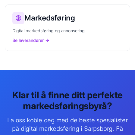
Markedsføring
Digital markedsføring og annonsering
Se leverandører
Klar til å finne ditt perfekte
markedsføringsbyrå
?
La oss koble deg med de beste
spesialister
på digital markedsføring
i
Sarpsborg
. Få