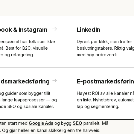
→
ook & Instagram
LinkedIn
erspørsel hos folk som ikke
Dyrest per klikk, men treffer
nå. Best for B2C, visuelle
beslutningstakere. Riktig val
r og retargeting.
med høy ordreverdi.
→
ldsmarkedsføring
E-postmarkedsføri
 og guider som bygger tillit
Høyest ROI av alle kanaler n
 lange kjøpsprosesser — og
en liste. Nyhetsbrev, automat
åde SEO og sosiale kanaler.
løp og segmentering.
ter, start med
og bygg
parallelt. Må
Google Ads
SEO
. Og gjør heller én kanal skikkelig enn tre halvveis.