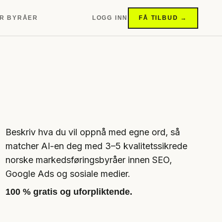
R BYRÅER
LOGG INN
FÅ TILBUD →
Beskriv hva du vil oppnå med egne ord, så
matcher AI-en deg med 3–5 kvalitetssikrede
norske markedsføringsbyråer innen SEO,
Google Ads og sosiale medier.
100 % gratis og uforpliktende.