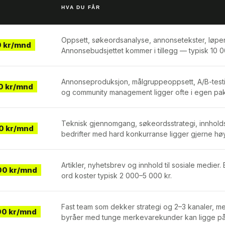
HVA DU FÅR
Oppsett, søkeordsanalyse, annonsetekster, løpen
0 kr/mnd
Annonsebudsjettet kommer i tillegg — typisk 10 
Annonseproduksjon, målgruppeoppsett, A/B-testin
0 kr/mnd
og community management ligger ofte i egen pa
Teknisk gjennomgang, søkeordsstrategi, innhold
0 kr/mnd
bedrifter med hard konkurranse ligger gjerne hø
Artikler, nyhetsbrev og innhold til sosiale medier.
00 kr/mnd
ord koster typisk 2 000–5 000 kr.
Fast team som dekker strategi og 2–3 kanaler, m
00 kr/mnd
byråer med tunge merkevarekunder kan ligge p