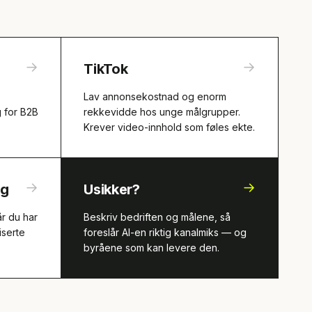
→
→
TikTok
Lav annonsekostnad og enorm
g for B2B
rekkevidde hos unge målgrupper.
Krever video-innhold som føles ekte.
→
→
ng
Usikker?
år du har
Beskriv bedriften og målene, så
iserte
foreslår AI-en riktig kanalmiks — og
byråene som kan levere den.