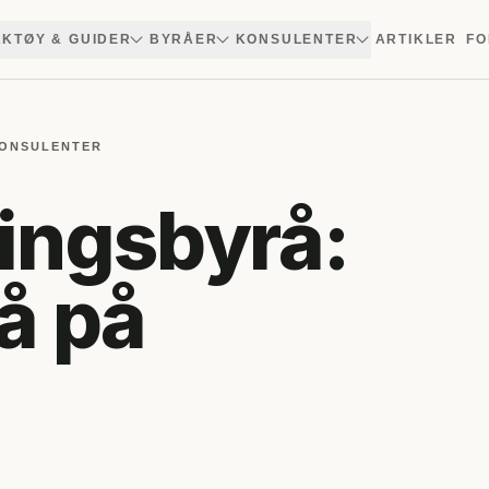
KTØY & GUIDER
BYRÅER
KONSULENTER
ARTIKLER
FO
KONSULENTER
ingsbyrå:
rå på