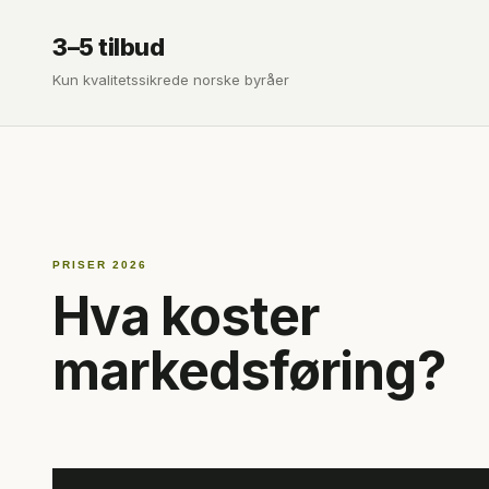
3–5 tilbud
Kun kvalitetssikrede norske byråer
PRISER 2026
Hva koster
markedsføring?