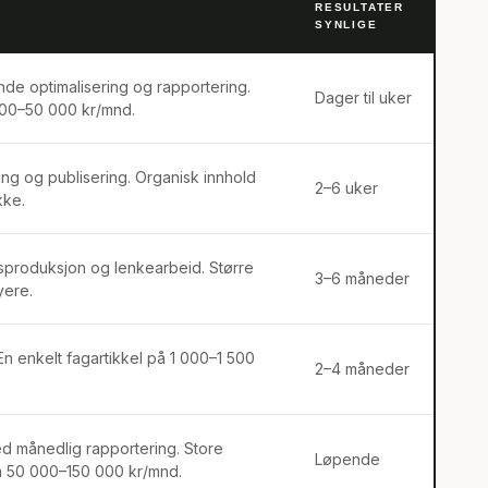
RESULTATER
SYNLIGE
de optimalisering og rapportering.
Dager til uker
000–50 000 kr/mnd.
g og publisering. Organisk innhold
2–6 uker
kke.
sproduksjon og lenkearbeid. Større
3–6 måneder
yere.
 En enkelt fagartikkel på 1 000–1 500
2–4 måneder
ed månedlig rapportering. Store
Løpende
å 50 000–150 000 kr/mnd.