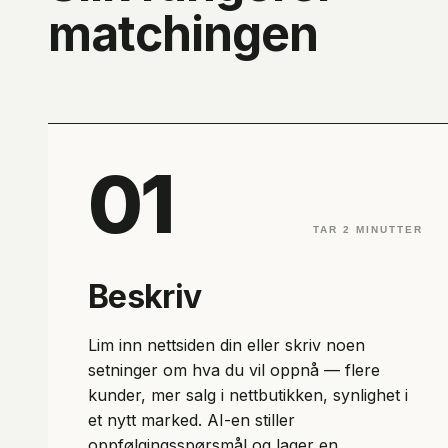
matchingen
01
TAR 2 MINUTTER
Beskriv
Lim inn nettsiden din eller skriv noen
setninger om hva du vil oppnå — flere
kunder, mer salg i nettbutikken, synlighet i
et nytt marked. AI-en stiller
oppfølgingsspørsmål og lager en