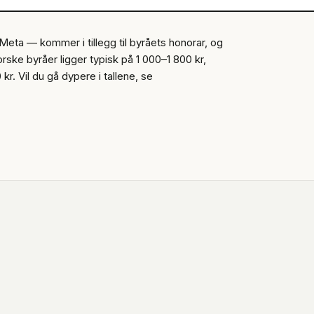
Meta — kommer i tillegg til byråets honorar, og
orske byråer ligger typisk på 1 000–1 800 kr,
r. Vil du gå dypere i tallene, se