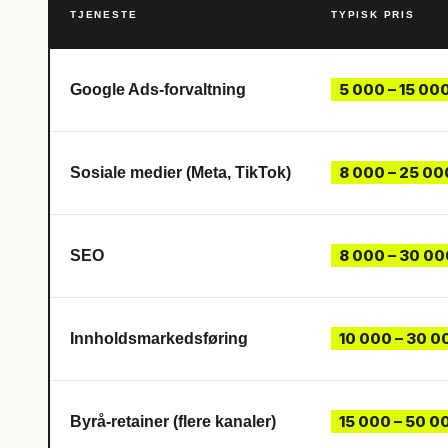
TJENESTE
TYPISK PRIS
5 000 – 15 00
Google Ads-forvaltning
8 000 – 25 00
Sosiale medier (Meta, TikTok)
8 000 – 30 00
SEO
10 000 – 30 0
Innholdsmarkedsføring
15 000 – 50 0
Byrå-retainer (flere kanaler)