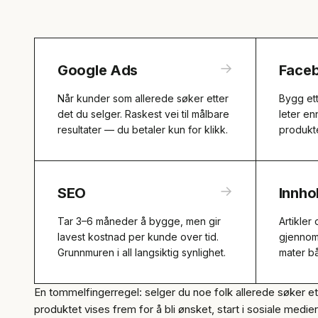
→
Google Ads
Faceb
Når kunder som allerede søker etter
Bygg ett
det du selger. Raskest vei til målbare
leter en
resultater — du betaler kun for klikk.
produkte
→
SEO
Innho
Tar 3–6 måneder å bygge, men gir
Artikler
lavest kostnad per kunde over tid.
gjennom
Grunnmuren i all langsiktig synlighet.
mater b
En tommelfingerregel: selger du noe folk allerede søker et
produktet vises frem for å bli ønsket, start i sosiale medier