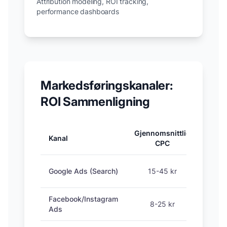
Attribution modeling, ROI tracking,
performance dashboards
Markedsføringskanaler:
ROI Sammenligning
Gjennomsnittlig
Kanal
Konve
CPC
Google Ads (Search)
15-45 kr
Facebook/Instagram
8-25 kr
Ads