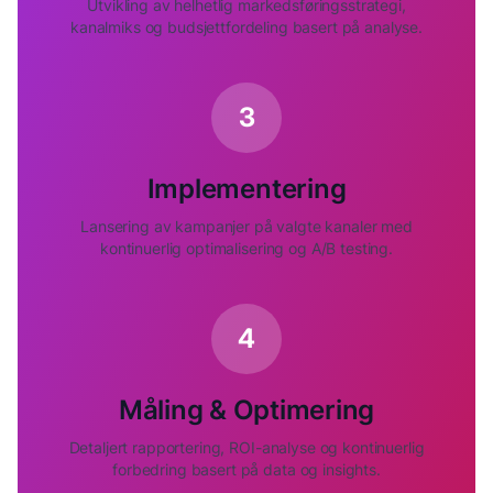
Utvikling av helhetlig markedsføringsstrategi,
kanalmiks og budsjettfordeling basert på analyse.
3
Implementering
Lansering av kampanjer på valgte kanaler med
kontinuerlig optimalisering og A/B testing.
4
Måling & Optimering
Detaljert rapportering, ROI-analyse og kontinuerlig
forbedring basert på data og insights.