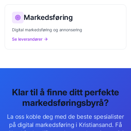
Markedsføring
Digital markedsføring og annonsering
Se leverandører
Klar til å finne ditt perfekte
markedsføringsbyrå
?
La oss koble deg med de beste
spesialister
på digital markedsføring
i
Kristiansand
. Få