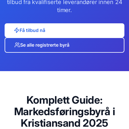
tilbud fra kvalifiserte leverandører innen 24
timer.
Få tilbud nå
Se alle registrerte byrå
Komplett Guide:
Markedsføringsbyrå i
Kristiansand
2025