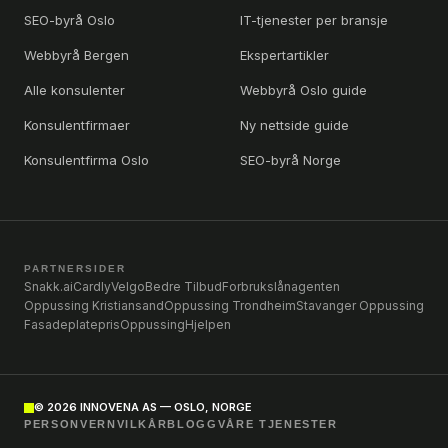
SEO-byrå Oslo
IT-tjenester per bransje
Webbyrå Bergen
Ekspertartikler
Alle konsulenter
Webbyrå Oslo guide
Konsulentfirmaer
Ny nettside guide
Konsulentfirma Oslo
SEO-byrå Norge
PARTNERSIDER
Snakk.ai
Cardly
Velgo
Bedre Tilbud
Forbrukslånagenten
Oppussing Kristiansand
Oppussing Trondheim
Stavanger Oppussing
Fasadeplatepris
OppussingHjelpen
©
2026
INNOVENA AS — OSLO, NORGE
PERSONVERN
VILKÅR
BLOGG
VÅRE TJENESTER