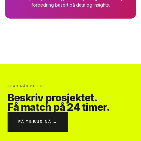
forbedring basert på data og insights.
KLAR NÅR DU ER
Beskriv prosjektet.
Få match på 24 timer.
FÅ TILBUD NÅ →