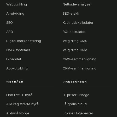
Webutvikling
Nettside-analyse
AI-utvikling
SEO-sjekk
SEO
Kostnadskalkulator
AEO
ROI-kalkulator
Digital markedsføring
Velg riktig CMS
CMS-systemer
Velg riktig CRM
E-handel
CMS-sammenligning
App-utvikling
CRM-sammenligning
03
BYRÅER
04
RESSURSER
Finn rett IT-byrå
IT-priser i Norge
Alle registrerte byrå
Få gratis tilbud
AI-byrå Norge
Lokale IT-tjenester