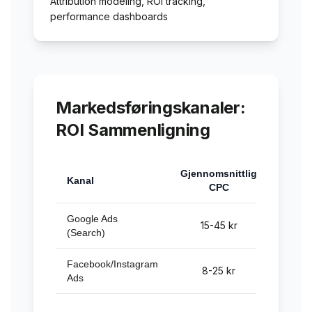
Attribution modeling, ROI tracking,
performance dashboards
Markedsføringskanaler:
ROI Sammenligning
Gjennomsnittlig
Kanal
Konver
CPC
Google Ads
15-45 kr
(Search)
Facebook/Instagram
8-25 kr
Ads