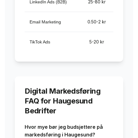
25-80 kr
LinkedIn Ads (B2B)
0.50-2 kr
1
Email Marketing
5-20 kr
TikTok Ads
Digital Markedsføring
FAQ for
Haugesund
Bedrifter
Hvor mye bør jeg budsjettere på
markedsføring i
Haugesund
?