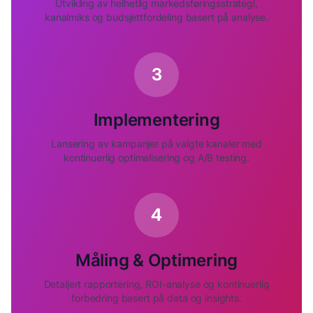
Utvikling av helhetlig markedsføringsstrategi,
kanalmiks og budsjettfordeling basert på analyse.
3
Implementering
Lansering av kampanjer på valgte kanaler med
kontinuerlig optimalisering og A/B testing.
4
Måling & Optimering
Detaljert rapportering, ROI-analyse og kontinuerlig
forbedring basert på data og insights.