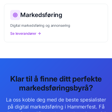
Markedsføring
Digital markedsføring og annonsering
Se leverandører
Klar til å finne ditt perfekte
markedsføringsbyrå
?
La oss koble deg med de beste
spesialister
på digital markedsføring
i
Hammerfest
. Få