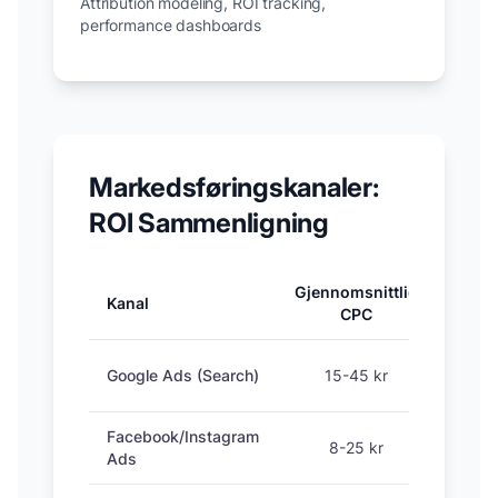
Attribution modeling, ROI tracking,
performance dashboards
Markedsføringskanaler:
ROI Sammenligning
Gjennomsnittlig
Kanal
Konve
CPC
Google Ads (Search)
15-45 kr
Facebook/Instagram
8-25 kr
Ads