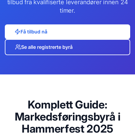
tilbud fra kvalifiserte leverandører innen 24
timer.
Få tilbud nå
Se alle registrerte byrå
Komplett Guide:
Markedsføringsbyrå i
Hammerfest
2025