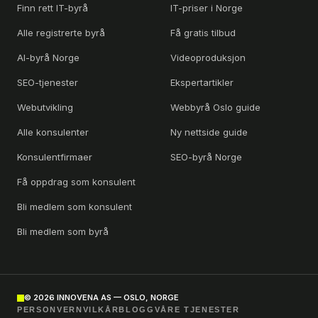
Finn rett IT-byrå
IT-priser i Norge
Alle registrerte byrå
Få gratis tilbud
AI-byrå Norge
Videoproduksjon
SEO-tjenester
Ekspertartikler
Webutvikling
Webbyrå Oslo guide
Alle konsulenter
Ny nettside guide
Konsulentfirmaer
SEO-byrå Norge
Få oppdrag som konsulent
Bli medlem som konsulent
Bli medlem som byrå
©
2026
INNOVENA AS — OSLO, NORGE
PERSONVERN
VILKÅR
BLOGG
VÅRE TJENESTER