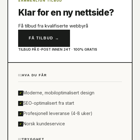
SAMMENLIGN TILBUD
Klar for en ny nettside?
Få tilbud fra kvalifiserte webbyrå
FÅ TILBUD
→
TILBUD PÅ E-POST INNEN 24T · 100% GRATIS
01
HVA DU FÅR
Moderne, mobiloptimalisert design
✓
SEO-optimalisert fra start
✓
Profesjonell leveranse (4-8 uker)
✓
Norsk kundeservice
✓
02
TRYGGHET