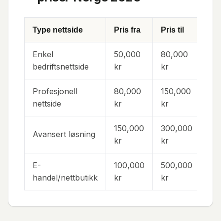
Type nettside
Pris fra
Pris til
Tid
Enkel
50,000
80,000
4-
bedriftsnettside
kr
kr
Profesjonell
80,000
150,000
6-1
nettside
kr
kr
150,000
300,000
Avansert løsning
10-
kr
kr
E-
100,000
500,000
8-2
handel/nettbutikk
kr
kr