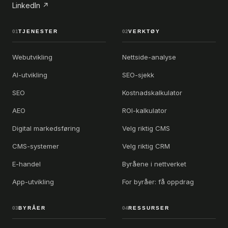
LinkedIn ↗
01
TJENESTER
02
VERKTØY
Webutvikling
Nettside-analyse
AI-utvikling
SEO-sjekk
SEO
Kostnadskalkulator
AEO
ROI-kalkulator
Digital markedsføring
Velg riktig CMS
CMS-systemer
Velg riktig CRM
E-handel
Byråene i nettverket
App-utvikling
For byråer: få oppdrag
03
BYRÅER
04
RESSURSER