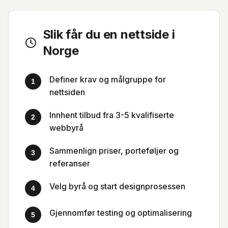
Slik får du en nettside i
Norge
Definer krav og målgruppe for
1
nettsiden
Innhent tilbud fra 3-5 kvalifiserte
2
webbyrå
Sammenlign priser, porteføljer og
3
referanser
Velg byrå og start designprosessen
4
Gjennomfør testing og optimalisering
5