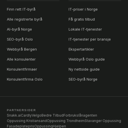
Finn rett IT-byrå
IT-priser i Norge
Alle registrerte byrå
Få gratis tilbud
AI-byrå Norge
Lokale IT-tjenester
SEO-byrå Oslo
IT-tjenester per bransje
Webbyrå Bergen
Ekspertartikler
Alle konsulenter
Webbyrå Oslo guide
Konsulentfirmaer
Ny nettside guide
Konsulentfirma Oslo
SEO-byrå Norge
PARTNERSIDER
Snakk.ai
Cardly
Velgo
Bedre Tilbud
Forbrukslånagenten
Oppussing Kristiansand
Oppussing Trondheim
Stavanger Oppussing
Fasadeplatepris
OppussingHjelpen