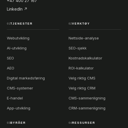
+47 400 27 167
LinkedIn ↗
01
TJENESTER
02
VERKTØY
Webutvikling
Nettside-analyse
AI-utvikling
SEO-sjekk
SEO
Kostnadskalkulator
AEO
ROI-kalkulator
Digital markedsføring
Velg riktig CMS
CMS-systemer
Velg riktig CRM
E-handel
CMS-sammenligning
App-utvikling
CRM-sammenligning
03
BYRÅER
04
RESSURSER