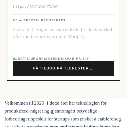
https://
02 — BESKRIV PROSJEKTET
GRATIS
/
UFORPLIKTENDE
/
SVAR PÅ 24T
→
FÅ TILBUD PÅ TJENESTER
Velkommen til 2025! I dette året har teknologien for
produktfeed-migrering gjennomgått betydelige
forbedringer, spesielt for startups som ønsker å etablere seg
i det digitale markedet
uten omfattende kodingskunnskap
.