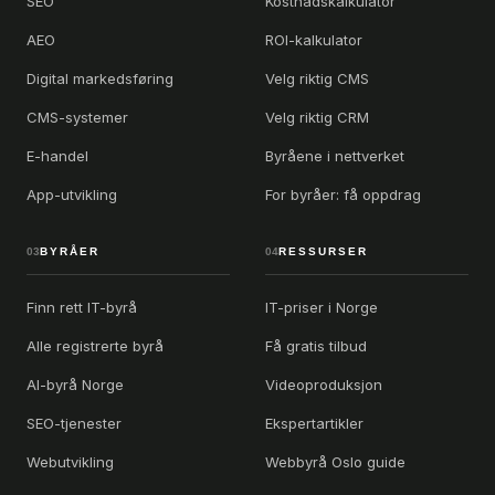
SEO
Kostnadskalkulator
AEO
ROI-kalkulator
Digital markedsføring
Velg riktig CMS
CMS-systemer
Velg riktig CRM
E-handel
Byråene i nettverket
App-utvikling
For byråer: få oppdrag
03
BYRÅER
04
RESSURSER
Finn rett IT-byrå
IT-priser i Norge
Alle registrerte byrå
Få gratis tilbud
AI-byrå Norge
Videoproduksjon
SEO-tjenester
Ekspertartikler
Webutvikling
Webbyrå Oslo guide