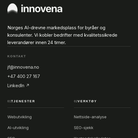
Norges AI-drevne markedsplass for byråer og
konsulenter. Vi kobler bedrifter med kvalitetssikrede
leverandører innen 24 timer.
KONTAKT
jf@innovena.no
+47 400 27 167
LinkedIn ↗
01
TJENESTER
02
VERKTØY
Webutvikling
Nettside-analyse
AI-utvikling
SEO-sjekk