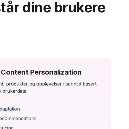
står dine brukere
Content Personalization
ld, produkter og opplevelser i sanntid basert
le brukerdata
daptation
recommendations
ricing