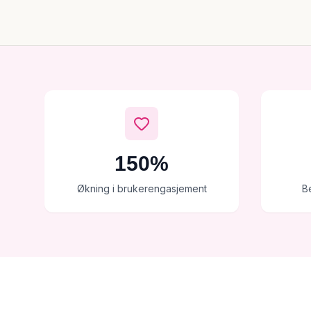
150%
Økning i brukerengasjement
B