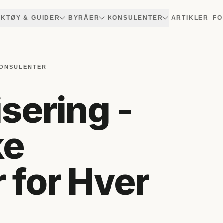
KTØY & GUIDER
BYRÅER
KONSULENTER
ARTIKLER
FO
KONSULENTER
sering -
ke
 for Hver