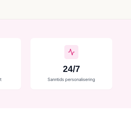
24/7
t
Sanntids personalisering