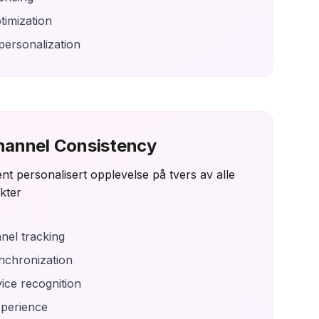
timization
ersonalization
hannel Consistency
ent personalisert opplevelse på tvers av alle
kter
el tracking
ynchronization
ice recognition
xperience