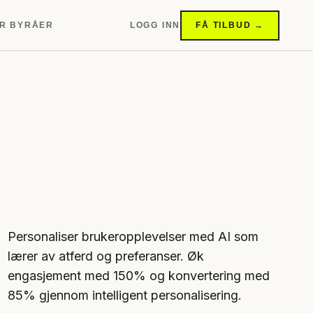
R BYRÅER
LOGG INN
FÅ TILBUD →
Personaliser brukeropplevelser med AI som
lærer av atferd og preferanser. Øk
engasjement med 150% og konvertering med
85% gjennom intelligent personalisering.