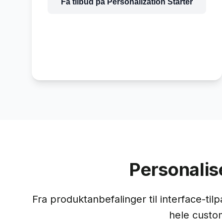
Få tilbud på
Personalization Starter
Personalis
Fra produktanbefalinger til interface-til
hele custo