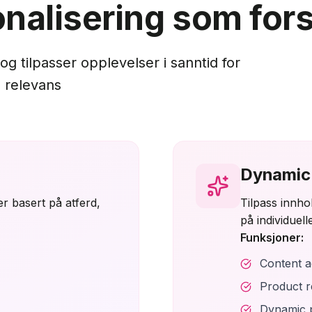
onalisering som for
g tilpasser opplevelser i sanntid for
 relevans
Dynamic 
er basert på atferd,
Tilpass innho
på individuel
Funksjoner:
Content a
Product 
Dynamic p