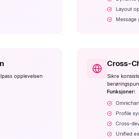
Layout op
Message p
on
Cross-C
ilpass opplevelsen
Sikre konsist
berøringspun
Funksjoner:
Omnichann
Profile s
Cross-dev
Unified e