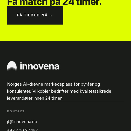
Få match på 24 timer.
FÅ TILBUD NÅ →
Norges AI-drevne markedsplass for byråer og
konsulenter. Vi kobler bedrifter med kvalitetssikrede
leverandører innen 24 timer.
KONTAKT
jf@innovena.no
+47 400 27 167