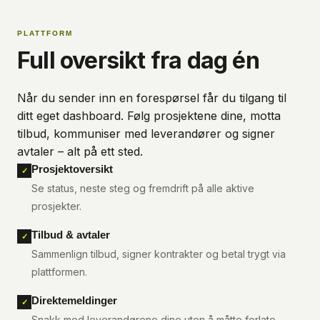
PLATTFORM
Full oversikt fra dag én
Når du sender inn en forespørsel får du tilgang til
ditt eget dashboard. Følg prosjektene dine, motta
tilbud, kommuniser med leverandører og signer
avtaler – alt på ett sted.
Prosjektoversikt
✓
Se status, neste steg og fremdrift på alle aktive
prosjekter.
Tilbud & avtaler
✓
Sammenlign tilbud, signer kontrakter og betal trygt via
plattformen.
Direktemeldinger
✓
Snakk med leverandørene dine uten å måtte forlate