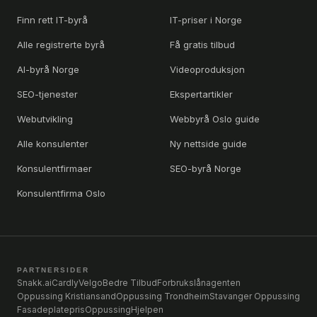
Finn rett IT-byrå
IT-priser i Norge
Alle registrerte byrå
Få gratis tilbud
AI-byrå Norge
Videoproduksjon
SEO-tjenester
Ekspertartikler
Webutvikling
Webbyrå Oslo guide
Alle konsulenter
Ny nettside guide
Konsulentfirmaer
SEO-byrå Norge
Konsulentfirma Oslo
PARTNERSIDER
Snakk.ai
Cardly
Velgo
Bedre Tilbud
Forbrukslånagenten
Oppussing Kristiansand
Oppussing Trondheim
Stavanger Oppussing
Fasadeplatepris
OppussingHjelpen