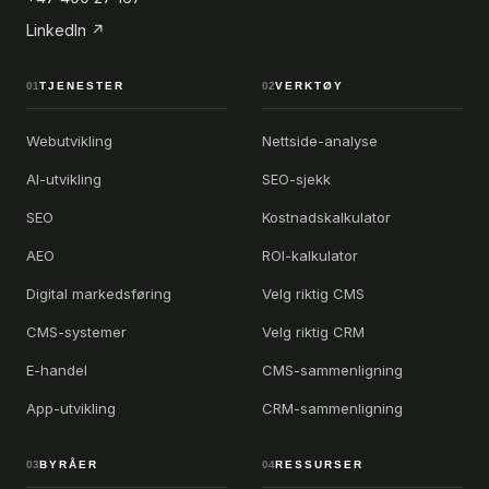
LinkedIn ↗
01
TJENESTER
02
VERKTØY
Webutvikling
Nettside-analyse
AI-utvikling
SEO-sjekk
SEO
Kostnadskalkulator
AEO
ROI-kalkulator
Digital markedsføring
Velg riktig CMS
CMS-systemer
Velg riktig CRM
E-handel
CMS-sammenligning
App-utvikling
CRM-sammenligning
03
BYRÅER
04
RESSURSER