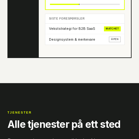
SISTE FORESPØRSLER
Vekststrategi for B2B SaaS
MATCHET
Designsystem & merkevare
ÅPEN
TJENESTER
Alle tjenester på ett sted