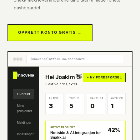
dashboardet.
OPPRETT KONTO GRATIS →
innovenaplatform.no/dashboard
Innovena
Hei Joakim 👋
+ NY FORESPØRSEL
3 aktive prosjekter
Oversikt
AKTIVE
TILBUD
FAKTURA
AVTALER
3
5
0
1
Mine
prosjekter
Meldinger
AKTIVT PROSJEKT
42%
Nettside & AI-integrasjon for
Innstillinger
Snakk.ai