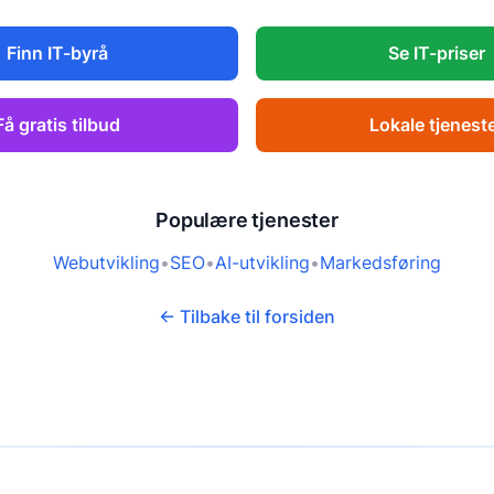
Finn IT-byrå
Se IT-priser
Få gratis tilbud
Lokale tjenest
Populære tjenester
Webutvikling
•
SEO
•
AI-utvikling
•
Markedsføring
← Tilbake til forsiden