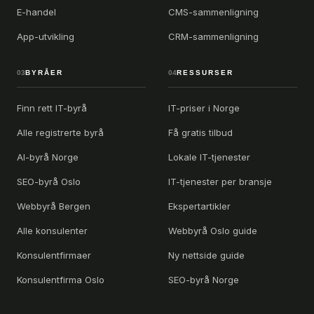
E-handel
CMS-sammenligning
App-utvikling
CRM-sammenligning
03
BYRÅER
04
RESSURSER
Finn rett IT-byrå
IT-priser i Norge
Alle registrerte byrå
Få gratis tilbud
AI-byrå Norge
Lokale IT-tjenester
SEO-byrå Oslo
IT-tjenester per bransje
Webbyrå Bergen
Ekspertartikler
Alle konsulenter
Webbyrå Oslo guide
Konsulentfirmaer
Ny nettside guide
Konsulentfirma Oslo
SEO-byrå Norge