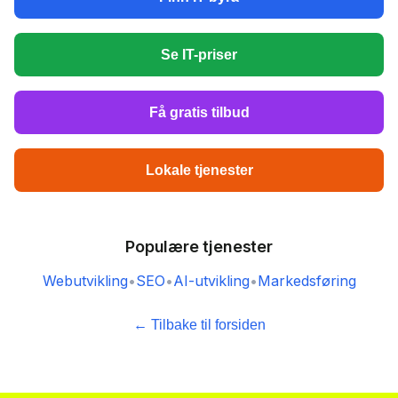
Se IT-priser
Få gratis tilbud
Lokale tjenester
Populære tjenester
Webutvikling
•
SEO
•
AI-utvikling
•
Markedsføring
← Tilbake til forsiden