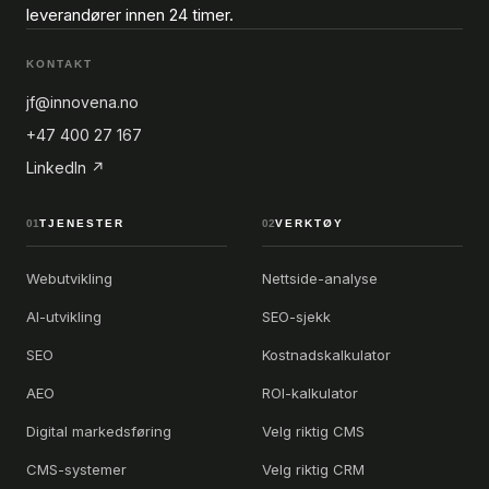
leverandører innen 24 timer.
KONTAKT
jf@innovena.no
+47 400 27 167
LinkedIn ↗
01
TJENESTER
02
VERKTØY
Webutvikling
Nettside-analyse
AI-utvikling
SEO-sjekk
SEO
Kostnadskalkulator
AEO
ROI-kalkulator
Digital markedsføring
Velg riktig CMS
CMS-systemer
Velg riktig CRM