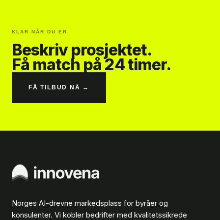
KLAR NÅR DU ER
Beskriv prosjektet.
Få match på 24 timer.
FÅ TILBUD NÅ →
Norges AI-drevne markedsplass for byråer og
konsulenter. Vi kobler bedrifter med kvalitetssikrede