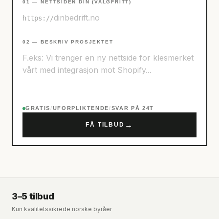
01 — NETTSIDEN DIN (VALGFRITT)
https://
02 — BESKRIV PROSJEKTET
GRATIS
/
UFORPLIKTENDE
/
SVAR PÅ 24T
→
FÅ TILBUD
3–5 tilbud
Kun kvalitetssikrede norske byråer