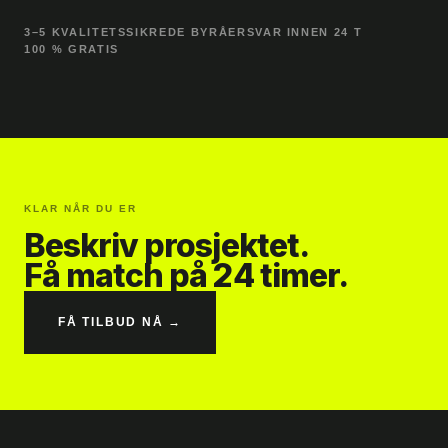
3–5 KVALITETSSIKREDE BYRÅER
SVAR INNEN 24 T
100 % GRATIS
KLAR NÅR DU ER
Beskriv prosjektet.
Få match på 24 timer.
FÅ TILBUD NÅ →