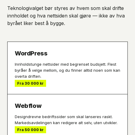
Teknologivalget bør styres av hvem som skal drifte
innholdet og hva nettsiden skal gjøre — ikke av hva
byrået liker best å bygge.
WordPress
Innholdstunge nettsider med begrenset budsjett. Flest
byråer å velge mellom, og du finner alltid noen som kan
overta driften.
Fra 30 000 kr
Webflow
Designdrevne bedriftssider som skal lanseres raskt.
Markedsavdelingen kan redigere alt selv, uten utvikler.
Fra 50 000 kr