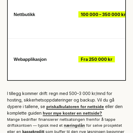
Nettbutikk
100 000 – 350 000 kr
Webapplikasjon
Fra 250 000 kr
I tillegg kommer drift: regn med 500–3 000 kr/mnd for
hosting, sikkerhetsoppdateringer og backup. Vil du gå
dypere i tallene, se
eller den
priskalkulatoren for nettside
komplette guiden
hvor mye koster en nettside?
Mange bedrifter finansierer nettsatsingen fremfor å tappe
driftskontoen — typisk med et
for selve prosjektet
næringslån
eller en
som buffer til den nye løsningen begynner
kassekreditt