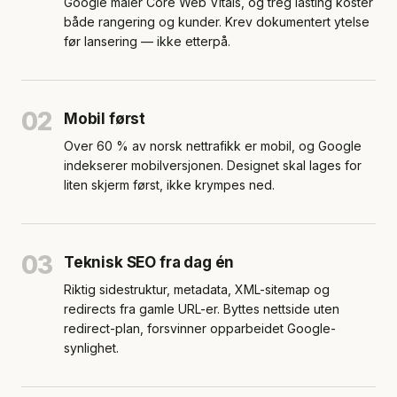
Google måler Core Web Vitals, og treg lasting koster
både rangering og kunder. Krev dokumentert ytelse
før lansering — ikke etterpå.
02
Mobil først
Over 60 % av norsk nettrafikk er mobil, og Google
indekserer mobilversjonen. Designet skal lages for
liten skjerm først, ikke krympes ned.
03
Teknisk SEO fra dag én
Riktig sidestruktur, metadata, XML-sitemap og
redirects fra gamle URL-er. Byttes nettside uten
redirect-plan, forsvinner opparbeidet Google-
synlighet.