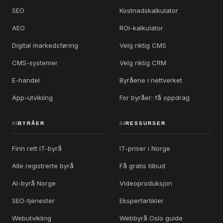
SEO
Kostnadskalkulator
AEO
ROI-kalkulator
Digital markedsføring
Velg riktig CMS
CMS-systemer
Velg riktig CRM
E-handel
Byråene i nettverket
App-utvikling
For byråer: få oppdrag
03
BYRÅER
04
RESSURSER
Finn rett IT-byrå
IT-priser i Norge
Alle registrerte byrå
Få gratis tilbud
AI-byrå Norge
Videoproduksjon
SEO-tjenester
Ekspertartikler
Webutvikling
Webbyrå Oslo guide