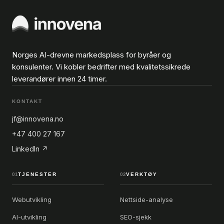
Norges AI-drevne markedsplass for byråer og
konsulenter. Vi kobler bedrifter med kvalitetssikrede
leverandører innen 24 timer.
KONTAKT
jf@innovena.no
+47 400 27 167
LinkedIn ↗
01
TJENESTER
02
VERKTØY
Webutvikling
Nettside-analyse
AI-utvikling
SEO-sjekk