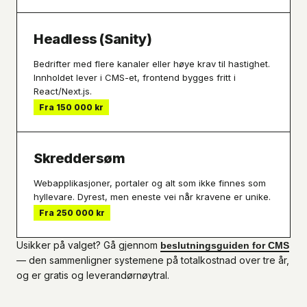
Headless (Sanity)
Bedrifter med flere kanaler eller høye krav til hastighet.
Innholdet lever i CMS-et, frontend bygges fritt i
React/Next.js.
Fra 150 000 kr
Skreddersøm
Webapplikasjoner, portaler og alt som ikke finnes som
hyllevare. Dyrest, men eneste vei når kravene er unike.
Fra 250 000 kr
Usikker på valget? Gå gjennom
beslutningsguiden for CMS
— den sammenligner systemene på totalkostnad over tre år,
og er gratis og leverandørnøytral.