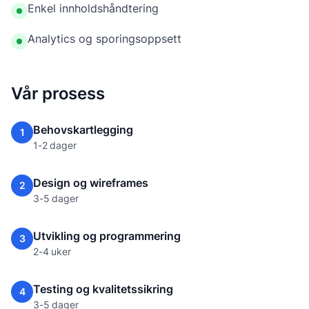
Enkel innholdshåndtering
Analytics og sporingsoppsett
Vår prosess
Behovskartlegging
1
1-2 dager
Design og wireframes
2
3-5 dager
Utvikling og programmering
3
2-4 uker
Testing og kvalitetssikring
4
3-5 dager